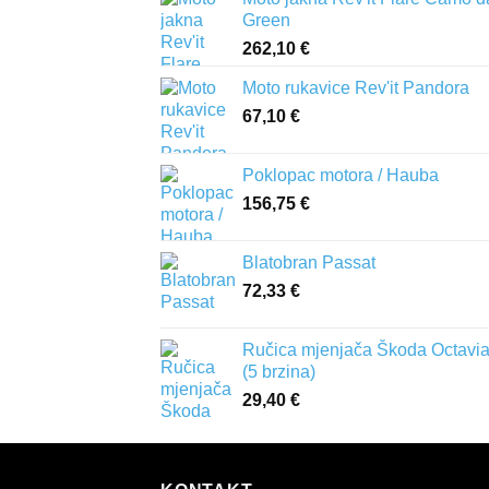
Green
262,10
€
Moto rukavice Rev'it Pandora
67,10
€
Poklopac motora / Hauba
156,75
€
Blatobran Passat
72,33
€
Ručica mjenjača Škoda Octavia 
(5 brzina)
29,40
€