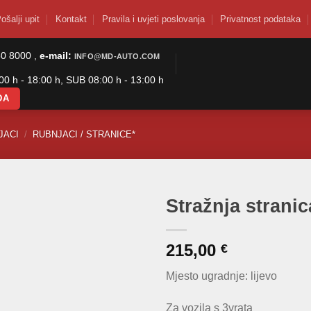
ošalji upit
Kontakt
Pravila i uvjeti poslovanja
Privatnost podataka
50 8000 ,
e-mail:
INFO@MD-AUTO.COM
0 h - 18:00 h, SUB 08:00 h - 13:00 h
DA
JACI
/
RUBNJACI / STRANICE*
Stražnja stranic
215,00
€
Mjesto ugradnje: lijevo
Za vozila s 3vrata