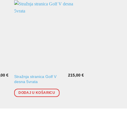
,00
€
215,00
€
Stražnja stranica Golf V
Obloga blatobrana G
desna 5vrata
DODAJ U KOŠARI
DODAJ U KOŠARICU