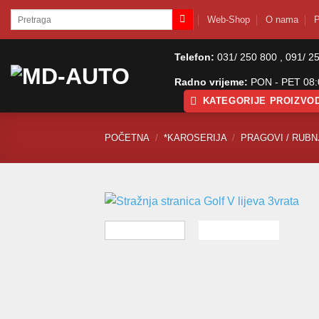
Skip
Pretraži:
Web-Shop
O nama
P
to
content
Telefon:
031/ 250 800 , 091/ 2
Radno vrijeme:
PON - PET 08:0
KATEGORIJE PROIZVO
POČETNA
/
*KAROSERIJA
/
PRAGOVI / RUBN