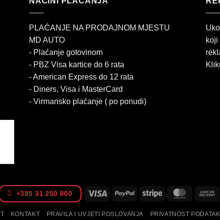
NAČINI PLAĆANJA
RE
PLAĆANJE NA PRODAJNOM MJESTU
Uko
MD AUTO
koji
- Plaćanje gotovinom
rekl
- PBZ Visa kartice do 6 rata
Klik
- American Express do 12 rata
- Diners, Visa i MasterCard
- Virmansko plaćanje ( po ponudi)
Visa
PayPal
Stripe
MasterCa
+385 31 250 800
IT
KONTAKT
PRAVILA I UVJETI POSLOVANJA
PRIVATNOST PODATA