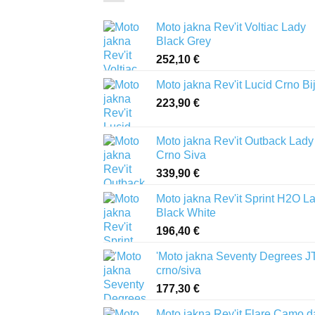
Moto jakna Rev'it Voltiac Lady
Black Grey
252,10
€
Moto jakna Rev'it Lucid Crno Bi
223,90
€
Moto jakna Rev'it Outback Lady
Crno Siva
339,90
€
Moto jakna Rev'it Sprint H2O L
Black White
196,40
€
'Moto jakna Seventy Degrees J
crno/siva
177,30
€
Moto jakna Rev'it Flare Camo d