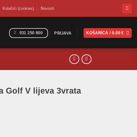
Kolačići (cookies)
Novosti
031 250 800
KOŠARICA /
0,00
€
PRIJAVA
a Golf V lijeva 3vrata