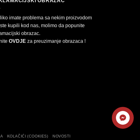
KLAMACIJSKI OBRAZAC
liko imate problema sa nekim proizvodom
 ste kupili kod nas, molimo da popunite
amacijski obrazac.
nite
OVDJE
za preuzimanje obrazaca !
Kontaktirajte
rd
Cash
nas
On
KA
KOLAČIĆI (COOKIES)
NOVOSTI
Delivery