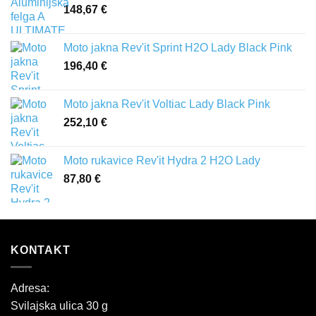
148,67
€
Moto jakna Rev'it Sprint H2O Lady Black Pink
196,40
€
Moto jakna Rev'it Voltiac Lady Black Pink
252,10
€
Moto rukavice Rev'it Hydra 2 H2O Lady
87,80
€
KONTAKT
Adresa:
Svilajska ulica 30 g