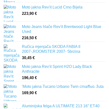
Moto jakna Rev'it Lucid Crno Bijela
223,90
€
Moto Jeans hlače Rev'it Brentwood Light Blue
Used
216,50
€
Ručica mjenjača SKODA FABIA II
2007-,ROOMSTER 2007- 5brzina
30,45
€
Moto jakna Rev'it Sprint H2O Lady Black
Anthracite
196,40
€
'Moto jakna Tucano Urbano Twin crna/fluo. žuta
169,90
€
Aluminijska felga A ULTIMATE 213 16″ ET40