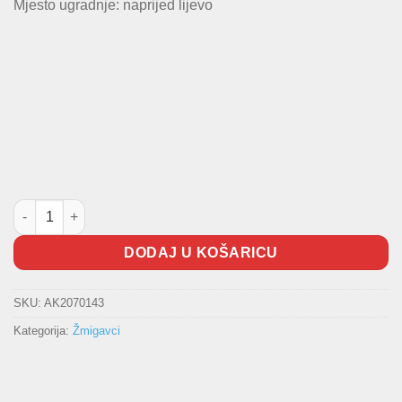
Mjesto ugradnje: naprijed lijevo
Žmigavac u retrovizoru količina
DODAJ U KOŠARICU
SKU:
AK2070143
Kategorija:
Žmigavci