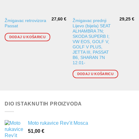
27,60
€
29,25
€
Žmigavac retrovizora
Žmigavac prednji
Passat
Lijevo (bijela) SEAT
ALHAMBRA 7N;
SKODA SUPERB I;
DODAJ U KOŠARICU
VW EOS, GOLF V,
GOLF V PLUS,
JETTA III, PASSAT
B6, SHARAN 7N
12.01-
DODAJ U KOŠARICU
DIO ISTAKNUTIH PROIZVODA
Moto rukavice Rev'it Mosca
51,00
€