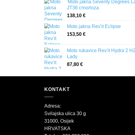
'Moto jakna Seventy Degrees L
JT36 crno/roza
138,10
€
Moto jakna Rev'it Eclipse
153,50
€
Moto rukavice Rev'it Hydra 2 H
Lady
87,80
€
KONTAKT
Adresa:
Svilajska ulica 30 g
31000, Osijek
HRVATSKA