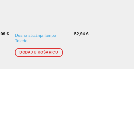
,09
€
52,94
€
Desna stražnja lampa
Desna vanjska straž
Toledo
lampa Leon
DODAJ U KOŠARICU
DODAJ U KOŠARI