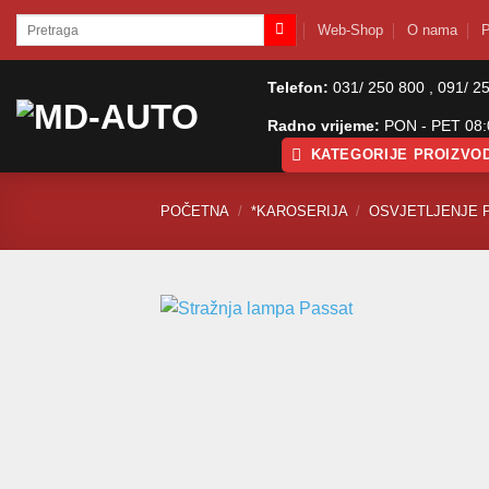
Skip
Pretraži:
Web-Shop
O nama
P
to
content
Telefon:
031/ 250 800 , 091/ 2
Radno vrijeme:
PON - PET 08:0
KATEGORIJE PROIZVO
POČETNA
/
*KAROSERIJA
/
OSVJETLJENJE 