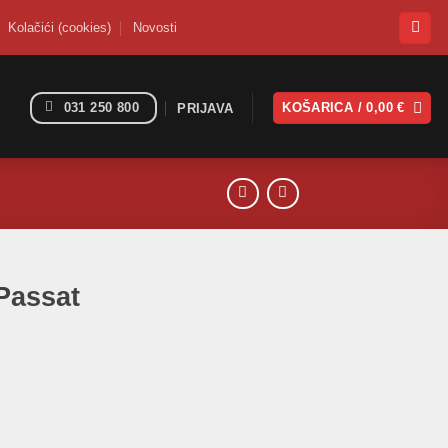
Kolačići (cookies)
Novosti
031 250 800
KOŠARICA /
0,00
€
PRIJAVA
Passat