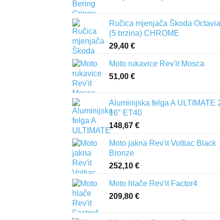
cijena:
od
Ručica mjenjača Škoda Octavia 
321,60 €
(5 brzina) CHROME
do
29,40
€
386,00 €
Moto rukavice Rev'it Mosca
51,00
€
Aluminijska felga A ULTIMATE 
16″ ET40
148,67
€
Moto jakna Rev'it Voltiac Black
Bronze
252,10
€
Moto hlače Rev'it Factor4
209,80
€