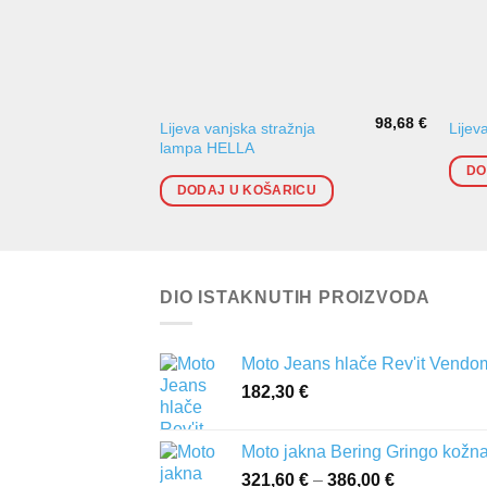
98,68
€
Lijeva vanjska stražnja
Lijev
lampa HELLA
DO
DODAJ U KOŠARICU
DIO ISTAKNUTIH PROIZVODA
Moto Jeans hlače Rev'it Vendo
182,30
€
Moto jakna Bering Gringo kožn
321,60
€
–
386,00
€
Raspon