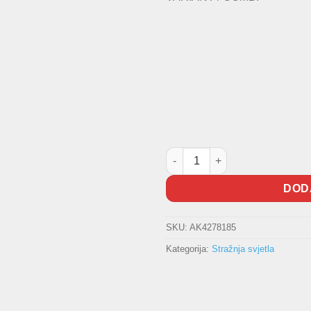
Stražnja lampa Passat količina
DOD
SKU:
AK4278185
Kategorija:
Stražnja svjetla