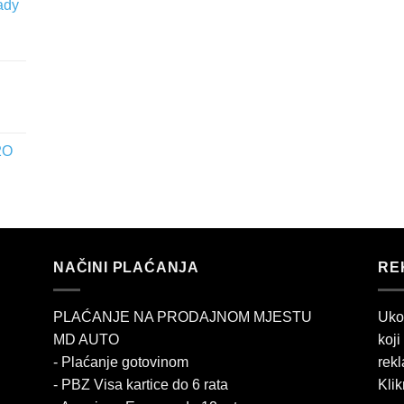
ady
2O
NAČINI PLAĆANJA
RE
PLAĆANJE NA PRODAJNOM MJESTU
Uko
MD AUTO
koji
- Plaćanje gotovinom
rekl
- PBZ Visa kartice do 6 rata
Klik