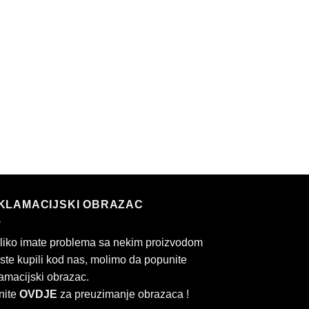
KLAMACIJSKI OBRAZAC
liko imate problema sa nekim proizvodom
 ste kupili kod nas, molimo da popunite
amacijski obrazac.
nite
OVDJE
za preuzimanje obrazaca !