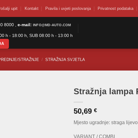
ošalji upit
Kontakt
Pravila i uvjeti poslovanja
Privatnost podataka
50 8000 ,
e-mail:
INFO@MD-AUTO.COM
0 h - 18:00 h, SUB 08:00 h - 13:00 h
DA
PREDNJE/STRAŽNJE
/
STRAŽNJA SVJETLA
Stražnja lampa 
50,69
€
Mjesto ugradnje: straga lijevo
VARIANT / COMBI