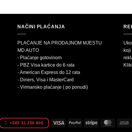
NAČINI PLAĆANJA
RE
PLAĆANJE NA PRODAJNOM MJESTU
Uko
MD AUTO
koji
- Plaćanje gotovinom
rekl
- PBZ Visa kartice do 6 rata
Klik
- American Express do 12 rata
- Diners, Visa i MasterCard
- Virmansko plaćanje ( po ponudi)
Visa
PayPal
Stripe
MasterCa
+385 31 250 800