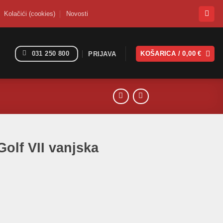
Kolačići (cookies)
Novosti
031 250 800
KOŠARICA /
0,00
€
PRIJAVA
Golf VII vanjska