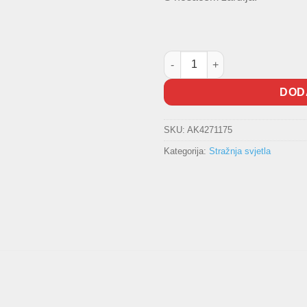
Stražnja lampa Golf VII vanjska
DOD
SKU:
AK4271175
Kategorija:
Stražnja svjetla