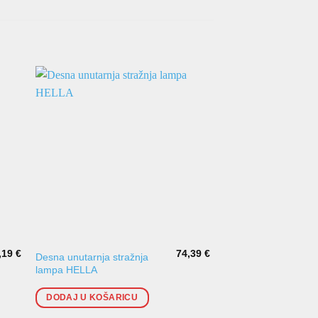
,19
€
74,39
€
Desna unutarnja stražnja
Lijeva unutarnja stra
lampa HELLA
lampa Leon
DODAJ U KOŠARICU
DODAJ U KOŠARI