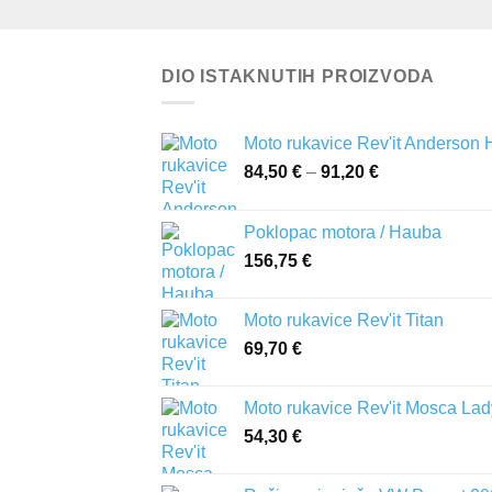
DIO ISTAKNUTIH PROIZVODA
Moto rukavice Rev'it Anderson
84,50
€
–
91,20
€
Raspon
cijena:
od
Poklopac motora / Hauba
84,50 €
156,75
€
do
91,20 €
Moto rukavice Rev'it Titan
69,70
€
Moto rukavice Rev'it Mosca Lad
54,30
€