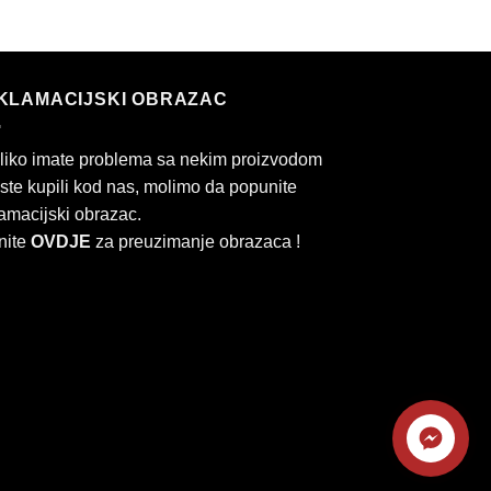
KLAMACIJSKI OBRAZAC
liko imate problema sa nekim proizvodom
 ste kupili kod nas, molimo da popunite
amacijski obrazac.
nite
OVDJE
za preuzimanje obrazaca !
Kontaktirajte
rd
Cash
nas
On