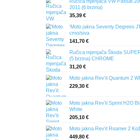
Ručica mjenjača VW Passat 20
2011 (6 brzina)
35,39
€
'Moto jakna Seventy Degrees J
crno/siva
141,70
€
Ručica mjenjača Škoda SUPER
(5 brzina) CHROME
31,20
€
Moto jakna Rev'it Quantum 2 
229,30
€
Moto jakna Rev'it Sprint H2O B
White
205,10
€
Moto jakna Rev'it Roamer 2 Ko
449,80
€