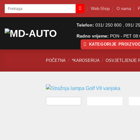
Skip
Pretraži:
Web-Shop
O nama
P
to
content
Telefon:
031/ 250 800 , 091/ 2
Radno vrijeme:
PON - PET 08:0
KATEGORIJE PROIZVO
POČETNA
/
*KAROSERIJA
/
OSVJETLJENJE 