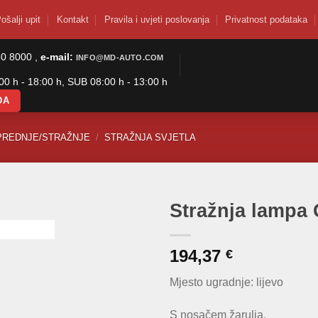
ošalji upit
Kontakt
Pravila i uvjeti poslovanja
Privatnost podataka
50 8000 ,
e-mail:
INFO@MD-AUTO.COM
0 h - 18:00 h, SUB 08:00 h - 13:00 h
DA
PREDNJE/STRAŽNJE
/
STRAŽNJA SVJETLA
Stražnja lampa 
194,37
€
Mjesto ugradnje: lijevo
S nosačem žarulja.