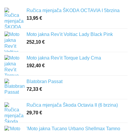
Ručica mjenjača ŠKODA OCTAVIA I 5brzina
13,95
€
Moto jakna Rev'it Voltiac Lady Black Pink
252,10
€
Moto jakna Rev'it Torque Lady Crna
192,40
€
Blatobran Passat
72,33
€
Ručica mjenjača Škoda Octavia II (6 brzina)
29,70
€
'Moto jakna Tucano Urbano Shellmax Tamno