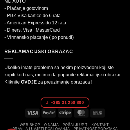
MD AUTO
- Plaćanje gotovinom
- PBZ Visa kartice do 6 rata
- American Express do 12 rata
- Diners, Visa i MasterCard
- Virmansko plaćanje ( po ponudi)
REKLAMACIJSKI OBRAZAC
Ukoliko imate problema sa nekim proizvodom koji ste
kupili kod nas, molimo da popunite reklamacijski obrazac.
Kliknite
OVDJE
za preuzimanje obrazaca !
+385 31 250 800
Visa
PayPal
Stripe
MasterCard
Cash
On
WEB-SHOP
O NAMA
POŠALJI UPIT
KONTAKT
Delivery
PRAVILA I UVJETI POSLOVANJA
PRIVATNOST PODATAKA