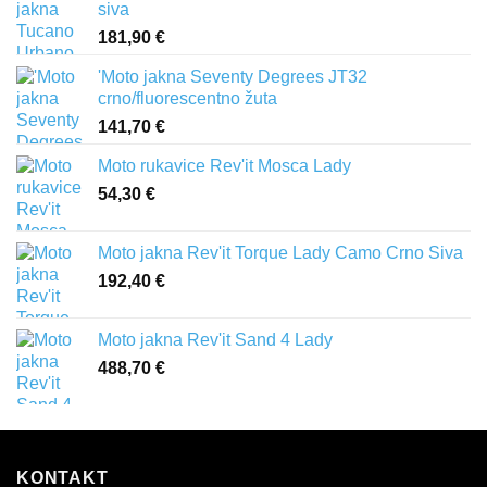
siva
181,90
€
'Moto jakna Seventy Degrees JT32
crno/fluorescentno žuta
141,70
€
Moto rukavice Rev'it Mosca Lady
54,30
€
Moto jakna Rev'it Torque Lady Camo Crno Siva
192,40
€
Moto jakna Rev'it Sand 4 Lady
488,70
€
KONTAKT