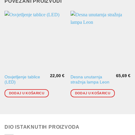
POVEZANI PROIZVODI
22,00
€
65,69
€
Osvjetljenje tablice
Desna unutarnja
(LED)
stražnja lampa Leon
DODAJ U KOŠARICU
DODAJ U KOŠARICU
DIO ISTAKNUTIH PROIZVODA