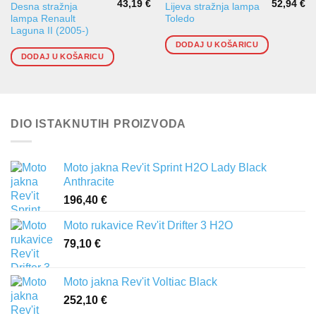
43,19
€
52,94
€
Desna stražnja
Lijeva stražnja lampa
lampa Renault
Toledo
Laguna II (2005-)
DODAJ U KOŠARICU
DODAJ U KOŠARICU
DIO ISTAKNUTIH PROIZVODA
Moto jakna Rev'it Sprint H2O Lady Black
Anthracite
196,40
€
Moto rukavice Rev'it Drifter 3 H2O
79,10
€
Moto jakna Rev'it Voltiac Black
252,10
€