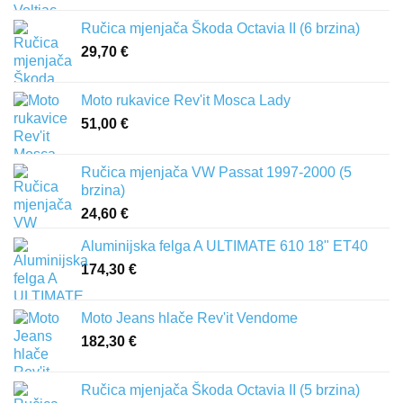
Ručica mjenjača Škoda Octavia II (6 brzina)
29,70
€
Moto rukavice Rev'it Mosca Lady
51,00
€
Ručica mjenjača VW Passat 1997-2000 (5
brzina)
24,60
€
Aluminijska felga A ULTIMATE 610 18" ET40
174,30
€
Moto Jeans hlače Rev'it Vendome
182,30
€
Ručica mjenjača Škoda Octavia II (5 brzina)