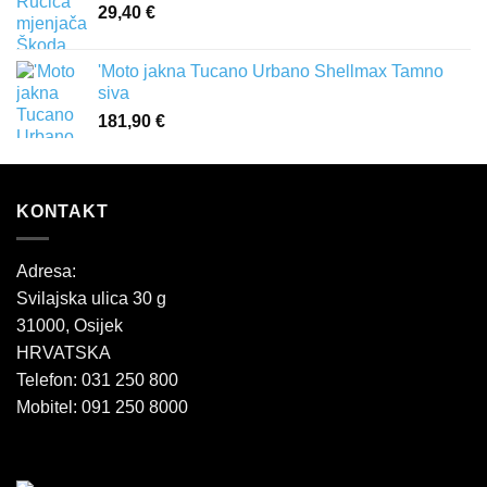
29,40
€
'Moto jakna Tucano Urbano Shellmax Tamno
siva
181,90
€
KONTAKT
Adresa:
Svilajska ulica 30 g
31000, Osijek
HRVATSKA
Telefon: 031 250 800
Mobitel: 091 250 8000