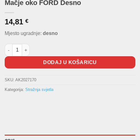
Mačje oko FORD Desno
14,81
€
Mjesto ugradnje:
desno
Mačje oko FORD Desno količina
DODAJ U KOŠARICU
SKU:
AK2027170
Kategorija:
Stražnja svjetla