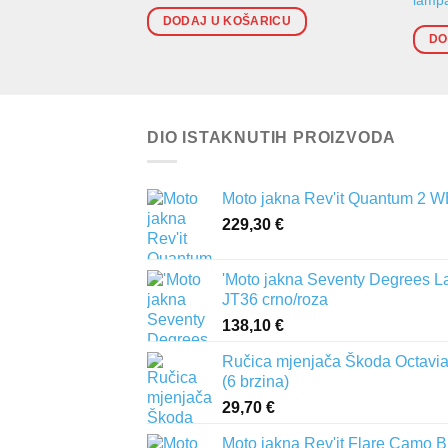
DODAJ U KOŠARICU
DO
DIO ISTAKNUTIH PROIZVODA
Moto jakna Rev'it Quantum 2 
229,30
€
'Moto jakna Seventy Degrees L
JT36 crno/roza
138,10
€
Ručica mjenjača Škoda Octavia 
(6 brzina)
29,70
€
Moto jakna Rev'it Flare Camo B