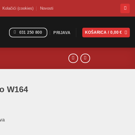
Kolačići (cookies)
Novosti
031 250 800
KOŠARICA /
0,00
€
PRIJAVA
tlo W164
eva