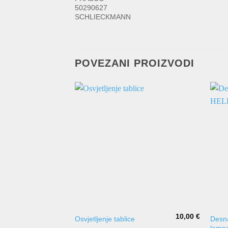
50290627
SCHLIECKMANN
POVEZANI PROIZVODI
10,00
€
Desna
Osvjetljenje tablice
lamp