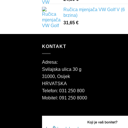
Ručica mjenjača VW Golf V (6
brzina)
31,65
€
KONTAKT
Adresa:
Svilajska ulica 30 g
31000, Osijek
HRVATSKA
Telefon: 031 250 800
Mobitel: 091 250 8000