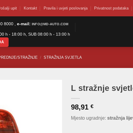
ošalji upit
Kontakt
Pravila i uvjeti poslovanja
Privatnost podataka
50 8000 ,
e-mail:
INFO@MD-AUTO.COM
0 h - 18:00 h, SUB 08:00 h - 13:00 h
DA
PREDNJE/STRAŽNJE
/
STRAŽNJA SVJETLA
L stražnje svje
98,91
€
Mjesto ugradnje:
stražnja lij