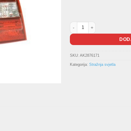
L stražnje svjetlo W164 količi
DOD
SKU:
AK2876171
Kategorija:
Stražnja svjetla