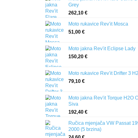
Grey
262,10
€
Moto rukavice Rev'it Mosca
51,00
€
Moto jakna Rev'it Eclipse Lady
150,20
€
Moto rukavice Rev'it Drifter 3 H
79,10
€
Moto jakna Rev'it Torque H2O 
Siva
192,40
€
Ručica mjenjača VW Passat 19
2000 (5 brzina)
24,60
€