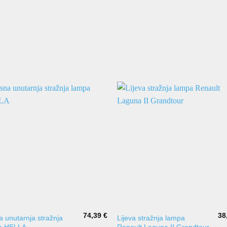
74,39
€
38
 unutarnja stražnja
Lijeva stražnja lampa
a HELLA
Renault Laguna II Grandtour