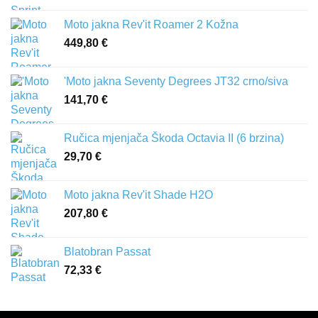
Moto jakna Rev'it Roamer 2 Kožna
449,80
€
'Moto jakna Seventy Degrees JT32 crno/siva
141,70
€
Ručica mjenjača Škoda Octavia II (6 brzina)
29,70
€
Moto jakna Rev'it Shade H2O
207,80
€
Blatobran Passat
72,33
€