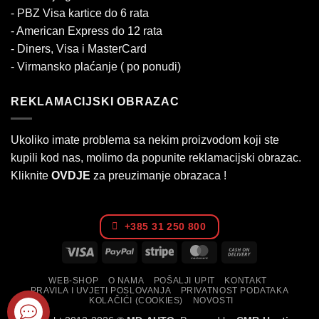
- PBZ Visa kartice do 6 rata
- American Express do 12 rata
- Diners, Visa i MasterCard
- Virmansko plaćanje ( po ponudi)
REKLAMACIJSKI OBRAZAC
Ukoliko imate problema sa nekim proizvodom koji ste
kupili kod nas, molimo da popunite reklamacijski obrazac.
Kliknite
OVDJE
za preuzimanje obrazaca !
+385 31 250 800
Visa
PayPal
Stripe
MasterCard
Cash
On
WEB-SHOP
O NAMA
POŠALJI UPIT
KONTAKT
Delivery
PRAVILA I UVJETI POSLOVANJA
PRIVATNOST PODATAKA
KOLAČIĆI (COOKIES)
NOVOSTI