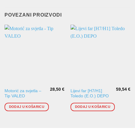
POVEZANI PROIZVODI
28,50
€
59,54
€
Motorić za svjetla –
Lijevi far [H7/H1]
Tip VALEO
Toledo (E.O.) DEPO
DODAJ U KOŠARICU
DODAJ U KOŠARICU