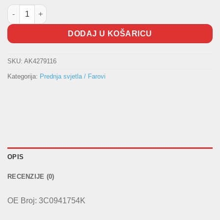
Prednji far Passat Xenon VALEO 2007- količina
DODAJ U KOŠARICU
SKU:
AK4279116
Kategorija:
Prednja svjetla / Farovi
OPIS
RECENZIJE (0)
OE Broj: 3C0941754K