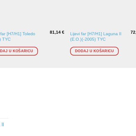
81,14
€
72
i far [H7/H1] Toledo
Lijevi far [H7/H1] Laguna II
.) TYC
(E.O.)(-2005) TYC
DAJ U KOŠARICU
DODAJ U KOŠARICU
II