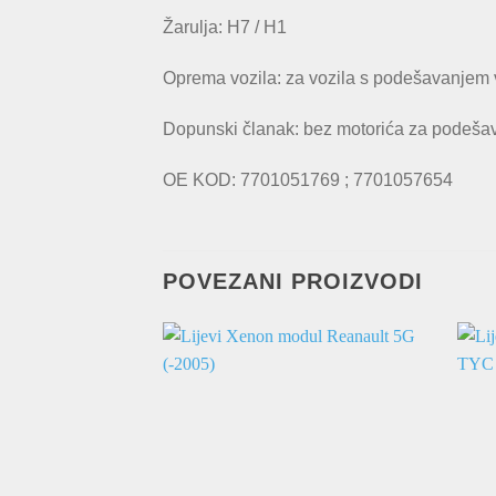
Žarulja: H7 / H1
Oprema vozila: za vozila s podešavanjem vi
Dopunski članak: bez motorića za podešava
OE KOD:
7701051769 ;
7701057654
POVEZANI PROIZVODI