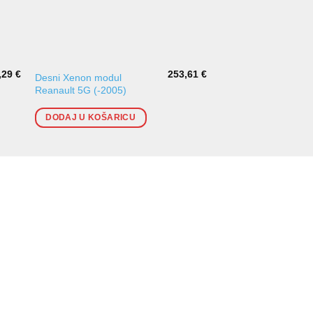
,29
€
253,61
€
Desni Xenon modul
Desni far [H7/H7] To
Reanault 5G (-2005)
(E.O.) Original
DODAJ U KOŠARICU
DODAJ U KOŠARI