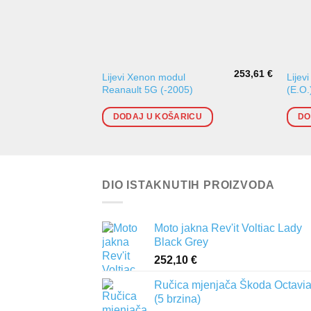
253,61
€
Lijevi Xenon modul
Lijev
Reanault 5G (-2005)
(E.O
DODAJ U KOŠARICU
DO
DIO ISTAKNUTIH PROIZVODA
Moto jakna Rev'it Voltiac Lady
Black Grey
252,10
€
Ručica mjenjača Škoda Octavia 
(5 brzina)