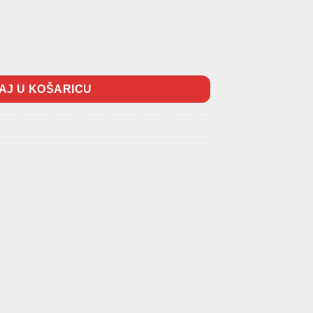
)(06/2001-) TYC Grey količina
AJ U KOŠARICU