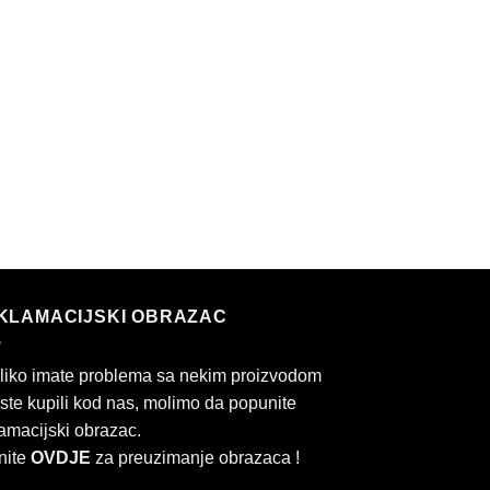
KLAMACIJSKI OBRAZAC
liko imate problema sa nekim proizvodom
 ste kupili kod nas, molimo da popunite
amacijski obrazac.
nite
OVDJE
za preuzimanje obrazaca !