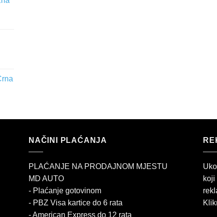
žna
Crna
NAČINI PLAĆANJA
RE
PLAĆANJE NA PRODAJNOM MJESTU
Uko
MD AUTO
koji
- Plaćanje gotovinom
rekl
- PBZ Visa kartice do 6 rata
Klik
- American Express do 12 rata