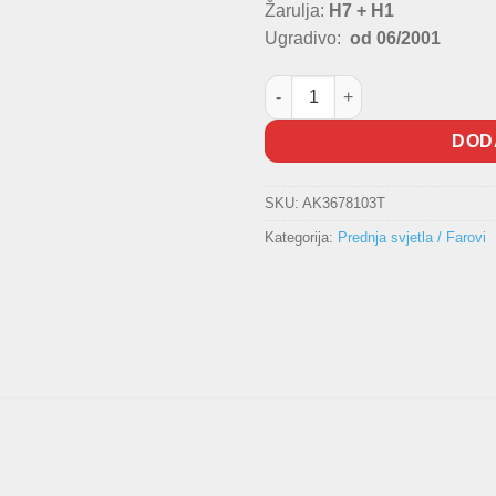
Žarulja:
H7 + H1
Ugradivo:
od 06/2001
Lijevi far [H7/H1] Clio II (E.O.
DOD
SKU:
AK3678103T
Kategorija:
Prednja svjetla / Farovi