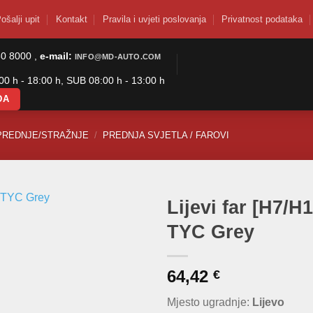
ošalji upit
Kontakt
Pravila i uvjeti poslovanja
Privatnost podataka
50 8000 ,
e-mail:
INFO@MD-AUTO.COM
0 h - 18:00 h, SUB 08:00 h - 13:00 h
DA
PREDNJE/STRAŽNJE
/
PREDNJA SVJETLA / FAROVI
Lijevi far [H7/H1
TYC Grey
64,42
€
Mjesto ugradnje:
Lijevo