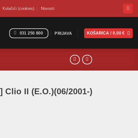
Kolačići (cookies)
Novosti
031 250 800
KOŠARICA /
0,00
€
PRIJAVA
] Clio II (E.O.)(06/2001-)