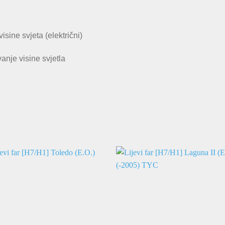
sine svjeta (električni)
nje visine svjetla