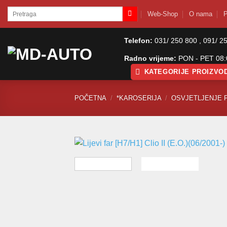
Skip
Pretraži:
Web-Shop
O nama
P
to
content
Telefon:
031/ 250 800 , 091/ 2
Radno vrijeme:
PON - PET 08:0
KATEGORIJE PROIZVO
POČETNA
/
*KAROSERIJA
/
OSVJETLJENJE 