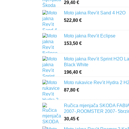
29,40
€
Moto jakna Rev'it Sand 4 H2O
522,80
€
Moto jakna Rev'it Eclipse
153,50
€
Moto jakna Rev'it Sprint H2O L
Black White
196,40
€
Moto rukavice Rev'it Hydra 2 H
87,80
€
Ručica mjenjača SKODA FABIA 
2007-,ROOMSTER 2007- 5brzi
30,45
€