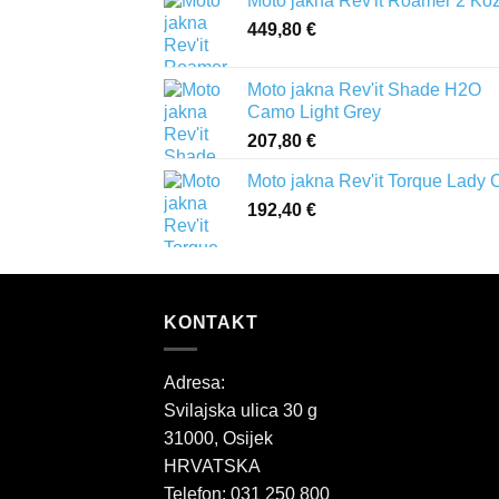
Moto jakna Rev'it Roamer 2 Ko
449,80
€
Moto jakna Rev'it Shade H2O
Camo Light Grey
207,80
€
Moto jakna Rev'it Torque Lady 
192,40
€
KONTAKT
Adresa:
Svilajska ulica 30 g
31000, Osijek
HRVATSKA
Telefon: 031 250 800