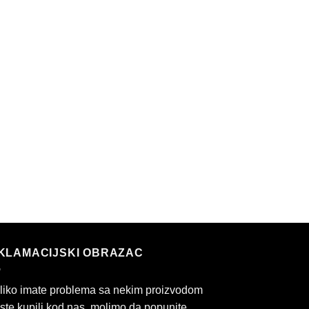
KLAMACIJSKI OBRAZAC
liko imate problema sa nekim proizvodom
 ste kupili kod nas, molimo da popunite