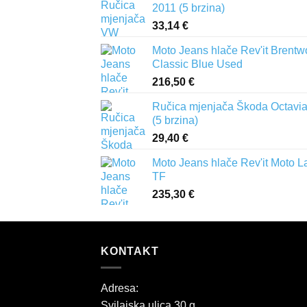
2011 (5 brzina)
33,14
€
Moto Jeans hlače Rev'it Brent
Classic Blue Used
216,50
€
Ručica mjenjača Škoda Octavia 
(5 brzina)
29,40
€
Moto Jeans hlače Rev'it Moto L
TF
235,30
€
KONTAKT
Adresa:
Svilajska ulica 30 g