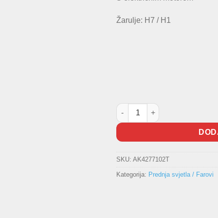
Žarulje: H7 / H1
Far prednj Polo -2005 TYC koli
DOD
SKU:
AK4277102T
Kategorija:
Prednja svjetla / Farovi