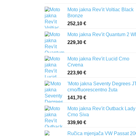
Moto jakna Rev'it Voltiac Black
Bronze
252,10
€
Moto jakna Rev'it Quantum 2 
229,30
€
Moto jakna Rev'it Lucid Crno
Crvena
223,90
€
'Moto jakna Seventy Degrees J
crno/fluorescentno žuta
141,70
€
Moto jakna Rev'it Outback Lady
Crno Siva
339,90
€
Ručica mjenjača VW Passat 20