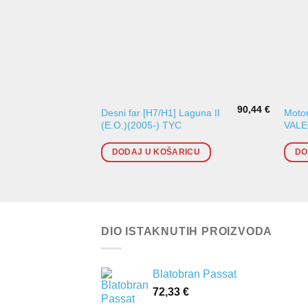
90,44
€
Desni far [H7/H1] Laguna II
Motor
(E.O.)(2005-) TYC
VAL
DODAJ U KOŠARICU
DO
DIO ISTAKNUTIH PROIZVODA
Blatobran Passat
72,33
€