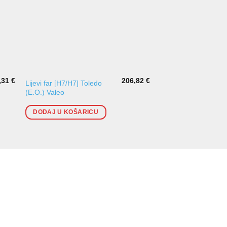
,31
€
206,82
€
Lijevi far [H7/H7] Toledo
Lijevi far [H7/H1] To
(E.O.) Valeo
(E.O.) TYC
DODAJ U KOŠARICU
DODAJ U KOŠARI