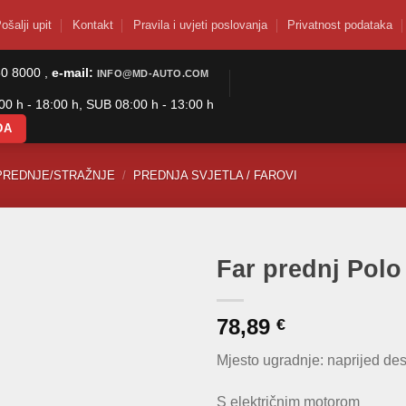
ošalji upit
Kontakt
Pravila i uvjeti poslovanja
Privatnost podataka
50 8000 ,
e-mail:
INFO@MD-AUTO.COM
0 h - 18:00 h, SUB 08:00 h - 13:00 h
DA
PREDNJE/STRAŽNJE
/
PREDNJA SVJETLA / FAROVI
Far prednj Polo
78,89
€
Mjesto ugradnje: naprijed de
S električnim motorom