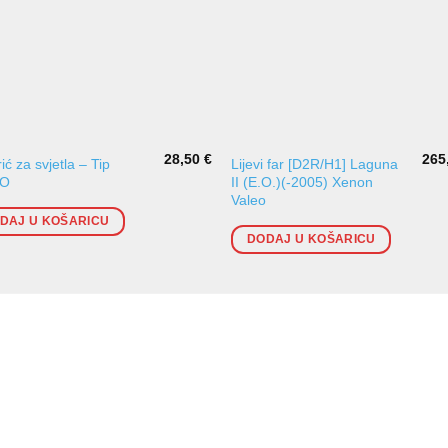
28,50
€
265
ić za svjetla – Tip
Lijevi far [D2R/H1] Laguna
EO
II (E.O.)(-2005) Xenon
Valeo
DAJ U KOŠARICU
DODAJ U KOŠARICU