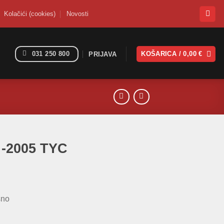
Kolačići (cookies)
Novosti
031 250 800
KOŠARICA /
0,00
€
PRIJAVA
 -2005 TYC
sno