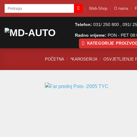
Skip
Pretraži:
Web-Shop
O nama
P
to
content
Telefon:
031/ 250 800 , 091/ 2
Radno vrijeme:
PON - PET 08:0
KATEGORIJE PROIZVO
POČETNA
/
*KAROSERIJA
/
OSVJETLJENJE 