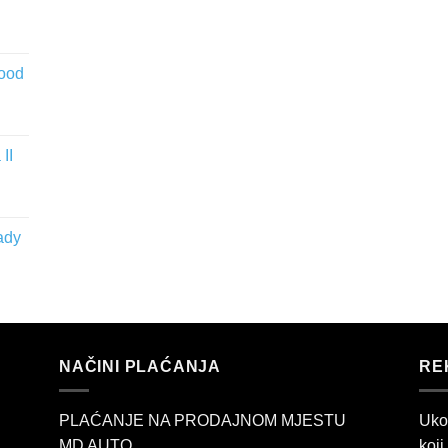
wood
II
ady
NAČINI PLAĆANJA
RE
PLAĆANJE NA PRODAJNOM MJESTU
Uko
MD AUTO
koji