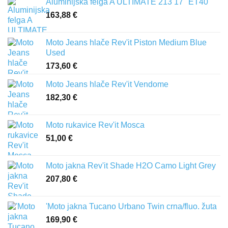
Aluminijska felga A ULTIMATE 213 17" ET40
163,88
€
Moto Jeans hlače Rev'it Piston Medium Blue
Used
173,60
€
Moto Jeans hlače Rev'it Vendome
182,30
€
Moto rukavice Rev'it Mosca
51,00
€
Moto jakna Rev'it Shade H2O Camo Light Grey
207,80
€
'Moto jakna Tucano Urbano Twin crna/fluo. žuta
169,90
€