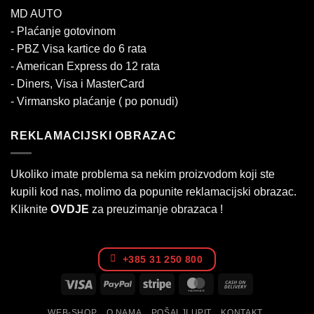
MD AUTO
- Plaćanje gotovinom
- PBZ Visa kartice do 6 rata
- American Express do 12 rata
- Diners, Visa i MasterCard
- Virmansko plaćanje ( po ponudi)
REKLAMACIJSKI OBRAZAC
Ukoliko imate problema sa nekim proizvodom koji ste
kupili kod nas, molimo da popunite reklamacijski obrazac.
Kliknite
OVDJE
za preuzimanje obrazaca !
+385 31 250 800
Visa
PayPal
Stripe
MasterCard
Cash
On
WEB-SHOP
O NAMA
POŠALJI UPIT
KONTAKT