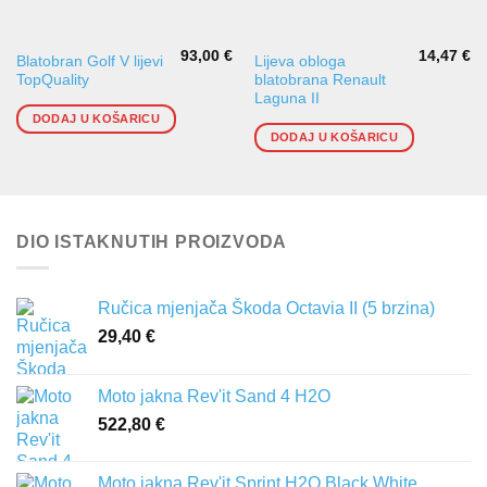
93,00
€
14,47
€
Blatobran Golf V lijevi
Lijeva obloga
TopQuality
blatobrana Renault
Laguna II
DODAJ U KOŠARICU
DODAJ U KOŠARICU
DIO ISTAKNUTIH PROIZVODA
Ručica mjenjača Škoda Octavia II (5 brzina)
29,40
€
Moto jakna Rev'it Sand 4 H2O
522,80
€
Moto jakna Rev'it Sprint H2O Black White