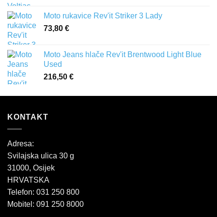
Moto rukavice Rev'it Striker 3 Lady
73,80
€
Moto Jeans hlače Rev'it Brentwood Light Blue
Used
216,50
€
KONTAKT
Adresa:
Svilajska ulica 30 g
31000, Osijek
HRVATSKA
Telefon: 031 250 800
Mobitel: 091 250 8000