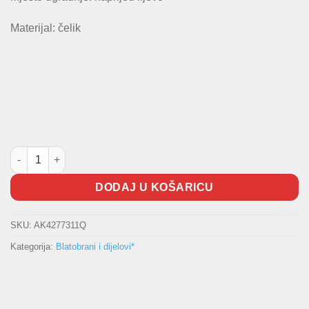
Materijal: čelik
Blatobran Polo -2005 TopQuality količina
DODAJ U KOŠARICU
SKU:
AK4277311Q
Kategorija:
Blatobrani i dijelovi*