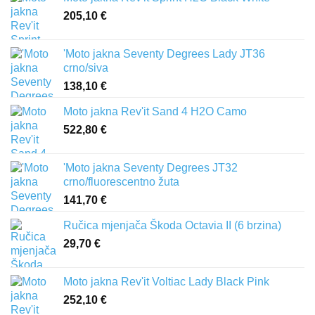
205,10
€
'Moto jakna Seventy Degrees Lady JT36
crno/siva
138,10
€
Moto jakna Rev'it Sand 4 H2O Camo
522,80
€
'Moto jakna Seventy Degrees JT32
crno/fluorescentno žuta
141,70
€
Ručica mjenjača Škoda Octavia II (6 brzina)
29,70
€
Moto jakna Rev'it Voltiac Lady Black Pink
252,10
€