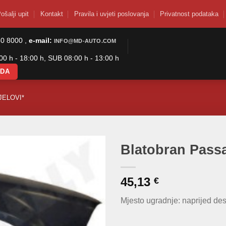
ošalji upit
Kontakt
Pravila i uvjeti poslovanja
Privatnost podataka
50 8000 ,
e-mail:
INFO@MD-AUTO.COM
0 h - 18:00 h, SUB 08:00 h - 13:00 h
ODA
JELOVI*
Blatobran Pass
45,13
€
Mjesto ugradnje: naprijed de