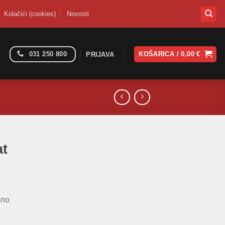
Kolačići (cookies)
Novosti
031 250 800
KOŠARICA /
0,00
€
PRIJAVA
at
sno