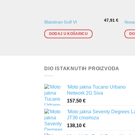
47,91
€
Blatobran Golf VI
Nosač
DODAJ U KOŠARICU
DO
DIO ISTAKNUTIH PROIZVODA
'Moto jakna Tucano Urbano
Network 2G Siva
157,50
€
'Moto jakna Seventy Degrees L
JT36 crno/roza
138,10
€