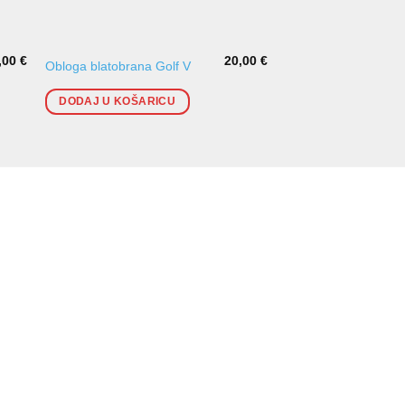
,00
€
20,00
€
Obloga blatobrana Golf V
Obloga blatobrana G
DODAJ U KOŠARICU
DODAJ U KOŠARI