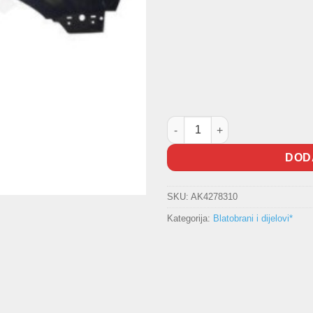
Blatobran Passat količina
DOD
SKU:
AK4278310
Kategorija:
Blatobrani i dijelovi*