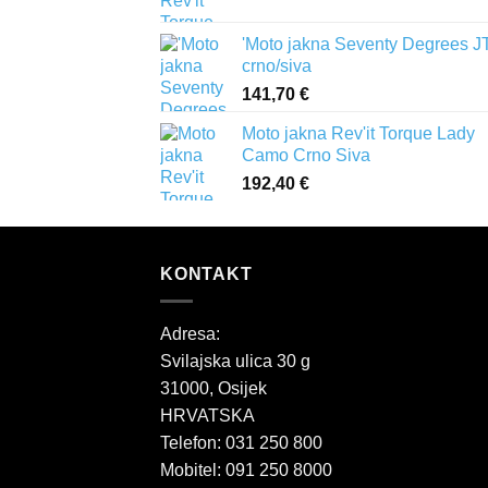
'Moto jakna Seventy Degrees J
crno/siva
141,70
€
Moto jakna Rev'it Torque Lady
Camo Crno Siva
192,40
€
KONTAKT
Adresa:
Svilajska ulica 30 g
31000, Osijek
HRVATSKA
Telefon: 031 250 800
Mobitel: 091 250 8000