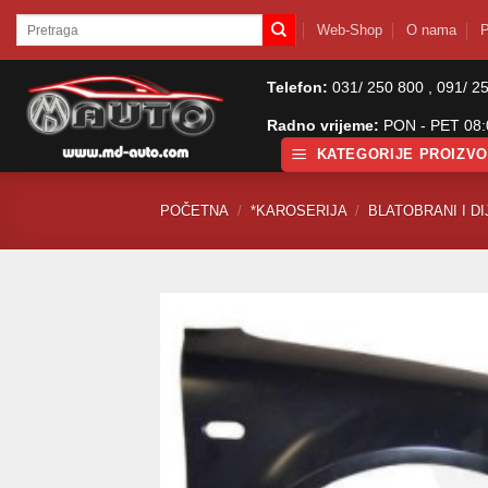
Skip
Pretraži:
Web-Shop
O nama
P
to
content
Telefon:
031/ 250 800 , 091/ 2
Radno vrijeme:
PON - PET 08:0
KATEGORIJE PROIZV
POČETNA
/
*KAROSERIJA
/
BLATOBRANI I DI