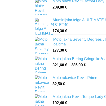
Moto hlače Rev'it Factor4 Lady
209,80
€
Aluminijska felga A ULTIMATE 
18" ET40
174,30
€
'Moto jakna Seventy Degrees J
ice/crna
177,30
€
Moto jakna Bering Gringo kožn
321,60
€
–
386,00
€
Raspon
cijena:
od
Moto rukavice Rev'it Prime
321,60 €
82,50
€
do
386,00 €
Moto jakna Rev'it Torque Lady 
192,40
€