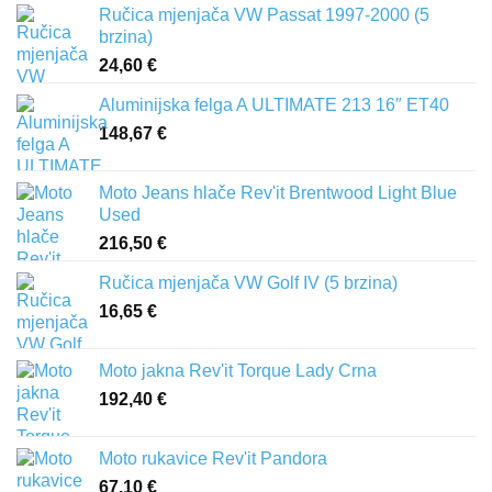
Ručica mjenjača VW Passat 1997-2000 (5
brzina)
24,60
€
Aluminijska felga A ULTIMATE 213 16″ ET40
148,67
€
Moto Jeans hlače Rev'it Brentwood Light Blue
Used
216,50
€
Ručica mjenjača VW Golf IV (5 brzina)
16,65
€
Moto jakna Rev'it Torque Lady Crna
192,40
€
Moto rukavice Rev'it Pandora
67,10
€