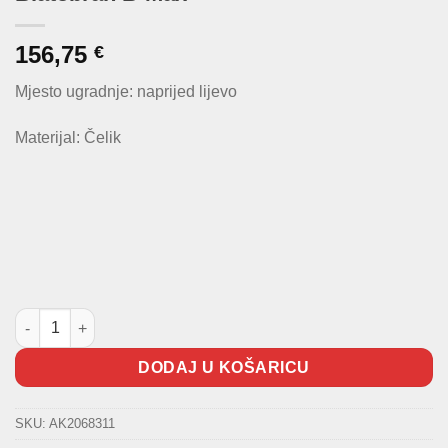
156,75
€
Mjesto ugradnje: naprijed lijevo
Materijal: Čelik
Blatobran B-Max količina
DODAJ U KOŠARICU
SKU:
AK2068311