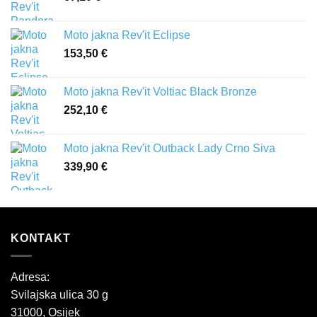
Moto jakna Rev'it Eclipse
153,50
€
Moto jakna Rev'it Voltiac Black Bronze
252,10
€
Moto jakna Rev'it Outback Lady Crno Siva
339,90
€
KONTAKT
Adresa:
Svilajska ulica 30 g
31000, Osijek