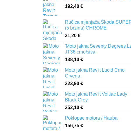
192,40
€
Ručica mjenjača Škoda SUPER
(5 brzina) CHROME
31,20
€
'Moto jakna Seventy Degrees L
JT36 crno/siva
138,10
€
Moto jakna Rev'it Lucid Crno
Crvena
223,90
€
Moto jakna Rev'it Voltiac Lady
Black Grey
252,10
€
Poklopac motora / Hauba
156,75
€