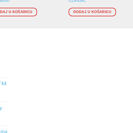
AMENT
CLASSIC
DAJ U KOŠARICU
DODAJ U KOŠARICU
T44
y
Crna