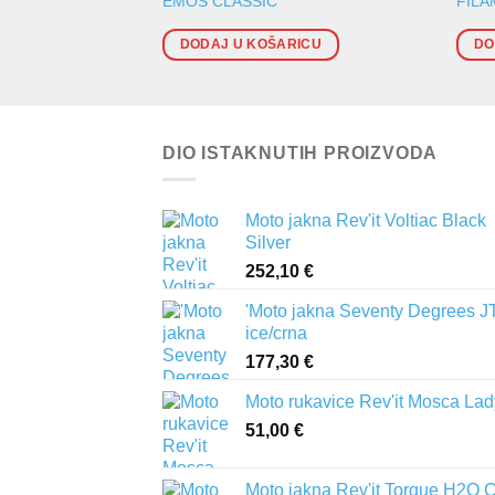
EMOS CLASSIC
FIL
DODAJ U KOŠARICU
DO
DIO ISTAKNUTIH PROIZVODA
Moto jakna Rev'it Voltiac Black
Silver
252,10
€
'Moto jakna Seventy Degrees J
ice/crna
177,30
€
Moto rukavice Rev'it Mosca Lad
51,00
€
Moto jakna Rev'it Torque H2O 