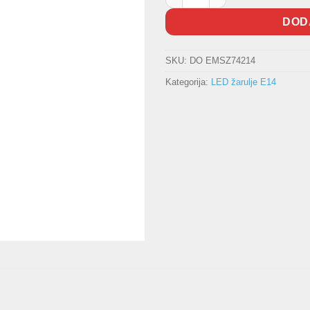
DOD
SKU:
DO EMSZ74214
Kategorija:
LED žarulje E14