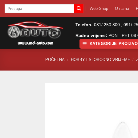
Skip
Pretraži:
Web-Shop
O nama
P
to
content
Telefon:
031/ 250 800 , 091/ 2
Radno vrijeme:
PON - PET 08:0
KATEGORIJE PROIZV
POČETNA
/
HOBBY I SLOBODNO VRIJEME
/