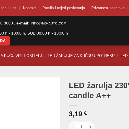
ošalji upit
Kontakt
Pravila i uvjeti poslovanja
Privatnost podataka
50 8000 ,
e-mail:
INFO@MD-AUTO.COM
0 h - 18:00 h, SUB 08:00 h - 13:00 h
ODA
ZA KUĆU VRT I OBITELJ
/
LED ŽARULJE ZA KUĆNU UPOTREBU
/
LED
LED žarulja 2
candle A++
3,19
€
LED žarulja 230V 4W EMOS FI