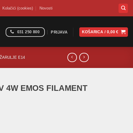
Kolačići (cookies)
Novosti
031 250 800
KOŠARICA /
0,00
€
PRIJAVA
 ŽARULJE E14
30V 4W EMOS FILAMENT
LAMENT candle A++ količina