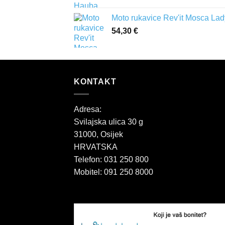
Moto rukavice Rev'it Mosca Lad
54,30
€
KONTAKT
Adresa:
Svilajska ulica 30 g
31000, Osijek
HRVATSKA
Telefon: 031 250 800
Mobitel: 091 250 8000