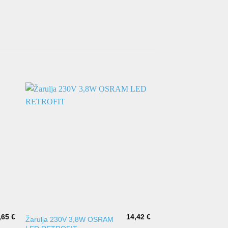
,65
€
14,42
€
Žarulja 230V 3,8W OSRAM
LED žarulja 230V 