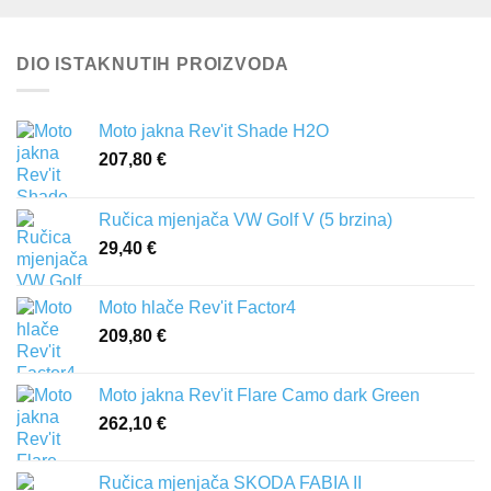
DIO ISTAKNUTIH PROIZVODA
Moto jakna Rev'it Shade H2O
207,80
€
Ručica mjenjača VW Golf V (5 brzina)
29,40
€
Moto hlače Rev'it Factor4
209,80
€
Moto jakna Rev'it Flare Camo dark Green
262,10
€
Ručica mjenjača SKODA FABIA II