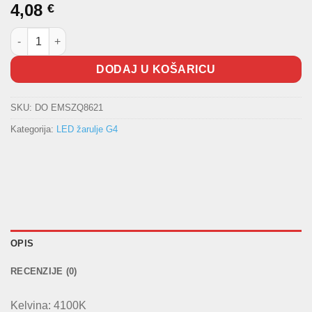
4,08
€
Žarulja 2W EMOS LED CLS JC A++ količina
DODAJ U KOŠARICU
SKU:
DO EMSZQ8621
Kategorija:
LED žarulje G4
OPIS
RECENZIJE (0)
Kelvina: 4100K