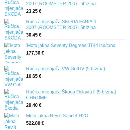
2007-,ROOMSTER 2007- 5brzina
23,25
€
Ručica mjenjača SKODA FABIA II
2007-,ROOMSTER 2007- 5brzina
30,45
€
'Moto jakna Seventy Degrees JT44 ice/crna
177,30
€
Ručica mjenjača VW Golf IV (5 brzina)
16,65
€
Ručica mjenjača Škoda Octavia II (5 brzina)
CHROME
29,40
€
Moto jakna Rev'it Sand 4 H2O
522,80
€