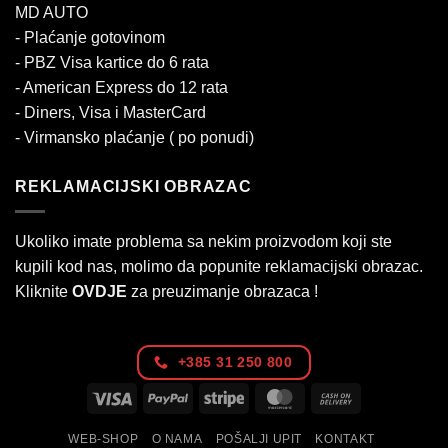
MD AUTO
- Plaćanje gotovinom
- PBZ Visa kartice do 6 rata
- American Express do 12 rata
- Diners, Visa i MasterCard
- Virmansko plaćanje ( po ponudi)
REKLAMACIJSKI OBRAZAC
Ukoliko imate problema sa nekim proizvodom koji ste
kupili kod nas, molimo da popunite reklamacijski obrazac.
Kliknite
OVDJE
za preuzimanje obrazaca !
+385 31 250 800
Visa
PayPal
Stripe
MasterCard
Cash
On
WEB-SHOP
O NAMA
POŠALJI UPIT
KONTAKT
Delivery