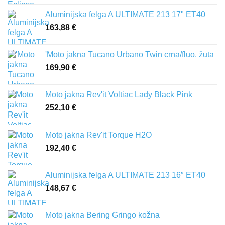
Aluminijska felga A ULTIMATE 213 17" ET40
163,88
€
'Moto jakna Tucano Urbano Twin crna/fluo. žuta
169,90
€
Moto jakna Rev'it Voltiac Lady Black Pink
252,10
€
Moto jakna Rev'it Torque H2O
192,40
€
Aluminijska felga A ULTIMATE 213 16″ ET40
148,67
€
Moto jakna Bering Gringo kožna