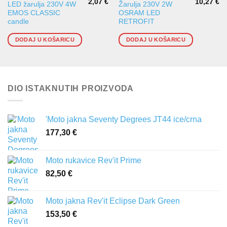
2,07
€
10,27
€
LED žarulja 230V 4W
Žarulja 230V 2W
EMOS CLASSIC
OSRAM LED
candle
RETROFIT
DODAJ U KOŠARICU
DODAJ U KOŠARICU
DIO ISTAKNUTIH PROIZVODA
'Moto jakna Seventy Degrees JT44 ice/crna
177,30
€
Moto rukavice Rev'it Prime
82,50
€
Moto jakna Rev'it Eclipse Dark Green
153,50
€