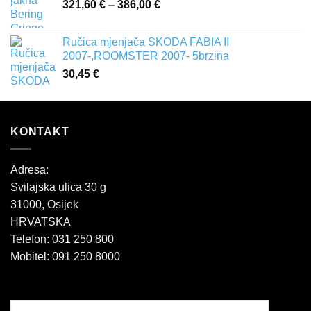
321,60
€
–
386,00
€
Raspon
cijena:
od
Ručica mjenjača SKODA FABIA II
321,60 €
2007-,ROOMSTER 2007- 5brzina
do
30,45
€
386,00 €
KONTAKT
Adresa:
Svilajska ulica 30 g
31000, Osijek
HRVATSKA
Telefon: 031 250 800
Mobitel: 091 250 8000