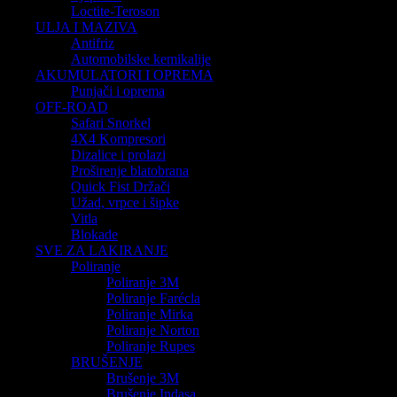
Loctite-Teroson
ULJA I MAZIVA
Antifriz
Automobilske kemikalije
AKUMULATORI I OPREMA
Punjači i oprema
OFF-ROAD
Safari Snorkel
4X4 Kompresori
Dizalice i prolazi
Proširenje blatobrana
Quick Fist Držači
Užad, vrpce i šipke
Vitla
Blokade
SVE ZA LAKIRANJE
Poliranje
Poliranje 3M
Poliranje Farécla
Poliranje Mirka
Poliranje Norton
Poliranje Rupes
BRUŠENJE
Brušenje 3M
Brušenje Indasa