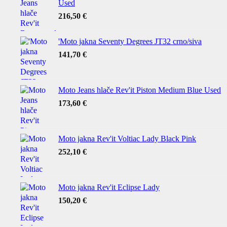
Used
216,50
€
'Moto jakna Seventy Degrees JT32 crno/siva
141,70
€
Moto Jeans hlače Rev'it Piston Medium Blue Used
173,60
€
Moto jakna Rev'it Voltiac Lady Black Pink
252,10
€
Moto jakna Rev'it Eclipse Lady
150,20
€