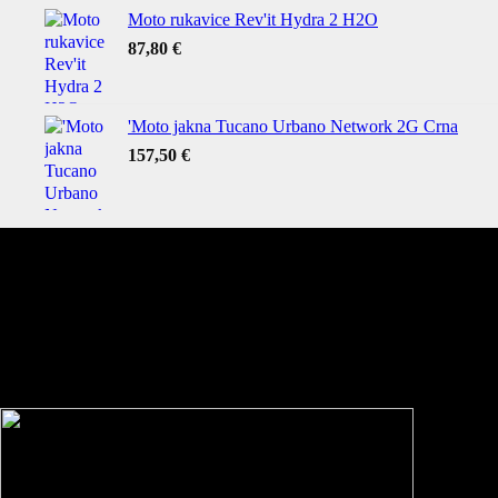
Moto rukavice Rev'it Hydra 2 H2O
87,80
€
'Moto jakna Tucano Urbano Network 2G Crna
157,50
€
KONTAKT
Adresa:
Svilajska ulica 30 g
31000, Osijek
HRVATSKA
Telefon: 031 250 800
Mobitel: 091 250 8000