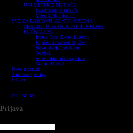
UNI METLICE BRISAČA
Bosch Metlice Brisača
Valeo Metlice Brisača
SVE ZA RADIONU (ALATI I OPREMA)
ZRAČNI I UDARNI ALATI I OPREMA
RUČNI ALATI
Imbus, Torx, E-torx ključevi
Ključevi i moment ključevi
Nasadni ključevi Račne
Odvijači
Setovi alata račne i gedore
Gedore i bitovi
Novo u ponudi
Totalna rasprodaja
Prijava
031 250 800
Prijava
Korisničko ime ili email adresa
*
Obavezno