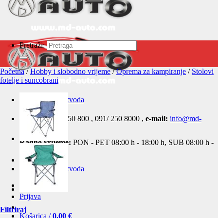
Pretraži:
Početna
/
Hobby i slobodno vrijeme
/
Oprema za kampiranje
/
Stolovi
fotelje i suncobrani
Kategorije proizvoda
Telefon:
031/ 250 800 , 091/ 250 8000 ,
e-mail:
info@md-
auto.com
Radno vrijeme:
PON - PET 08:00 h - 18:00 h, SUB 08:00 h -
13:00 h
Kategorije proizvoda
031 250 800
Prijava
Filtriraj
Košarica /
0,00
€