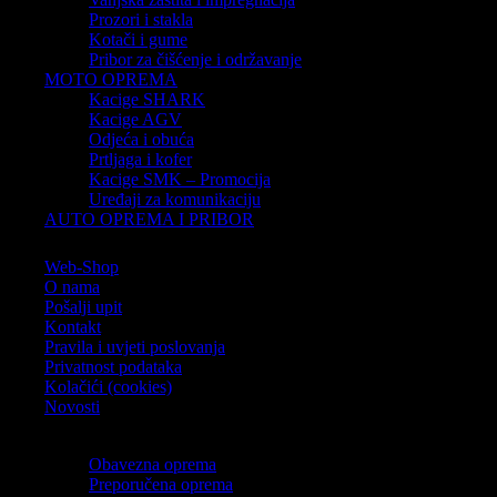
Prozori i stakla
Kotači i gume
Stripe
Pribor za čišćenje i održavanje
MOTO OPREMA
Kacige SHARK
Kacige AGV
Odjeća i obuća
MasterCard
Prtljaga i kofer
Kacige SMK – Promocija
Uređaji za komunikaciju
AUTO OPREMA I PRIBOR
Cash On Delivery
Web-Shop
O nama
Pošalji upit
Kontakt
Pravila i uvjeti poslovanja
Privatnost podataka
Kolačići (cookies)
Novosti
Copyright 2012-2026 ©
MD-AUTO
. Powered by
CMR-Hosting
Obavezna oprema
Preporučena oprema