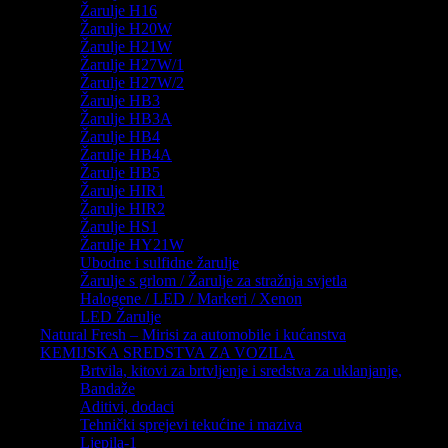
Žarulje H16
Žarulje H20W
Žarulje H21W
Žarulje H27W/1
Žarulje H27W/2
Žarulje HB3
Žarulje HB3A
Žarulje HB4
Žarulje HB4A
Žarulje HB5
Žarulje HIR1
Žarulje HIR2
Žarulje HS1
Žarulje HY21W
Ubodne i sulfidne žarulje
Žarulje s grlom / Žarulje za stražnja svjetla
Halogene / LED / Markeri / Xenon
LED Žarulje
Natural Fresh – Mirisi za automobile i kućanstva
KEMIJSKA SREDSTVA ZA VOZILA
Brtvila, kitovi za brtvljenje i sredstva za uklanjanje,
Bandaže
Aditivi, dodaci
Tehnički sprejevi tekućine i maziva
Ljepila-1