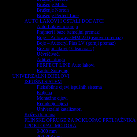
Brušenje Mirka
Brušenje Norton
Brušenje Perfect Line
AUTO LAKOVI I OSTALI DODATCI
Auto Lakovi u spreju
Prajmeri i baze (temeljni premaz)
Boje – Autowave MM 2.0 (osnovni premaz)
Boje – Autocryl Plus LV (gornji premaz)
Bezbojni lakovi ( Clearcoats )
Učvršćivači
Aditivi i drugo
PERFECT LINE Auto lakovi
Raptor Spraying
UNIVERZALNI DIJELOVI
ISPUŠNI SISTEM
Fleksibilne cijevi ispušnih sistema
Koljena
Montažne cijevi
Redukcije cijevi
Univerzalni katalizatori
Križevi kardana
PLINSKE OPRUGE ZA POKLOPAC PRTLJAŽNIKA
I POKLOPAC MOTORA
0-300 mm
300-398 mm