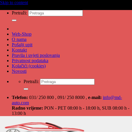
Skip to content
Pretraži:
Web-Shop
O nama
Pošalji upit
Kontakt
Pravila i uvjeti poslovanja
Privatnost podataka
Kolačići (cookies)
Novosti
Pretraži:
Telefon:
031/ 250 800 , 091/ 250 8000 ,
e-mail:
info@md-
auto.com
Radno vrijeme:
PON - PET 08:00 h - 18:00 h, SUB 08:00 h -
13:00 h