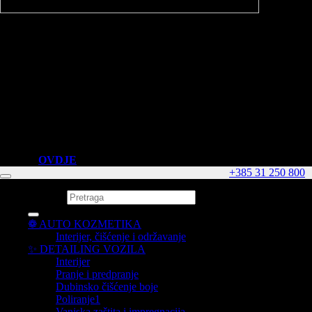
NAČINI PLAĆANJA
PLAĆANJE NA PRODAJNOM MJESTU
MD AUTO
- Plaćanje gotovinom
- PBZ Visa kartice do 6 rata
- American Express do 12 rata
- Diners, Visa i MasterCard
- Virmansko plaćanje ( po ponudi)
Reklamacijski obrazac
Ukoliko imate problema sa nekim proizvodom koji ste kupili kod nas,
molimo da popunite reklamacijski obrazac.
Kliknite
OVDJE
za preuzimanje obrazaca !
+385 31 250 800
Pretraži:
❁ AUTO KOZMETIKA
Visa
Interijer, čišćenje i održavanje
✨ DETAILING VOZILA
Interijer
Pranje i predpranje
PayPal
Dubinsko čišćenje boje
Poliranje1
Vanjska zaštita i impregnacija