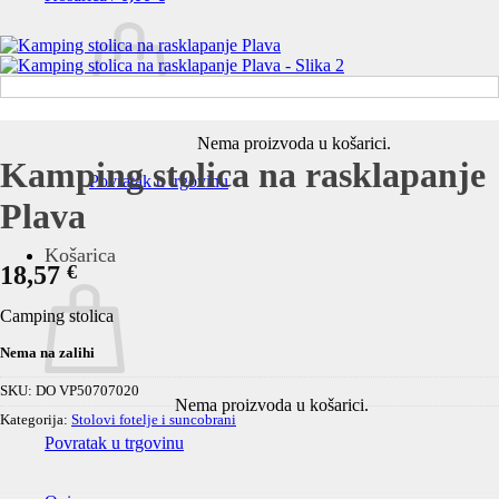
Nema proizvoda u košarici.
Kamping stolica na rasklapanje
Povratak u trgovinu
Plava
Košarica
18,57
€
Camping stolica
Nema na zalihi
SKU:
DO VP50707020
Nema proizvoda u košarici.
Kategorija:
Stolovi fotelje i suncobrani
Povratak u trgovinu