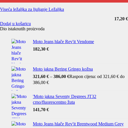
Viseća ležaljka za ljuljanje Ležaljka
17,20
€
Dodaj u košaricu
Dio istaknutih proizvoda
Moto Jeans hlače Rev'it Vendome
182,30
€
Moto jakna Bering Gringo kožna
321,60
€
–
386,00
€
Raspon cijena: od 321,60 € do
386,00 €
'Moto jakna Seventy Degrees JT32
crno/fluorescentno žuta
141,70
€
Moto Jeans hlače Rev'it Brentwood Medium Grey