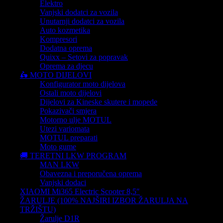
Elektro
Vanjski dodatci za vozila
Unutarnji dodatci za vozila
Auto kozmetika
Kompresori
Dodatna oprema
Quixx – Setovi za popravak
Oprema za djecu
🛵 MOTO DIJELOVI
Konfigurator moto dijelova
Ostali moto dijelovi
Dijelovi za Kineske skutere i mopede
Pokazivači smjera
Motorno ulje MOTUL
Utezi variomata
MOTUL preparati
Moto gume
🚚 TERETNI LKW PROGRAM
MAN LKW
Obavezna i preporučena oprema
Vanjski dodaci
XIAOMI Mi365 Electric Scooter 8,5″
ŽARULJE (100% NAJŠIRI IZBOR ŽARULJA NA
TRŽIŠTU)
Žarulje D1R