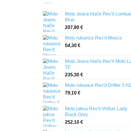
Moto Jeans hlače Rev'it Lomba
Blue
207,80
€
Moto rukavice Rev'it Mosca
54,30
€
Moto Jeans hlače Rev'it Moto L
TF
235,30
€
Moto rukavice Rev'it Drifter 3 H
79,10
€
Moto jakna Rev'it Voltiac Lady
Black Grey
252,10
€