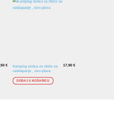
,50
€
17,90
€
Kamping stolica za ribiče na
Kamping stolica za r
rasklapanje , sivo-plava
rasklapanje Green
DODAJ U KOŠARICU
DODAJ U KOŠARI