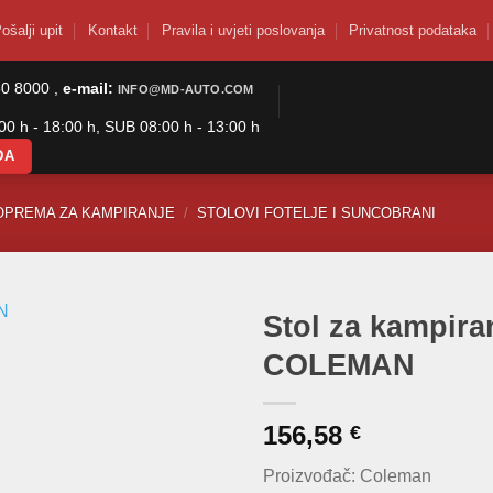
ošalji upit
Kontakt
Pravila i uvjeti poslovanja
Privatnost podataka
50 8000 ,
e-mail:
INFO@MD-AUTO.COM
0 h - 18:00 h, SUB 08:00 h - 13:00 h
DA
OPREMA ZA KAMPIRANJE
/
STOLOVI FOTELJE I SUNCOBRANI
Stol za kampira
COLEMAN
156,58
€
Proizvođač: Coleman