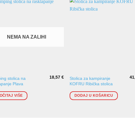
NEMA NA ZALIHI
18,57
€
41
ng stolica na
Stolica za kampiranje
apanje Plava
KOFRU Ribička stolica
OČITAJ VIŠE
DODAJ U KOŠARICU