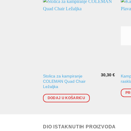
30,30
€
Stolica za kampiranje
Kampi
COLEMAN Quad Chair
raskl
Ležaljka
PR
DODAJ U KOŠARICU
DIO ISTAKNUTIH PROIZVODA