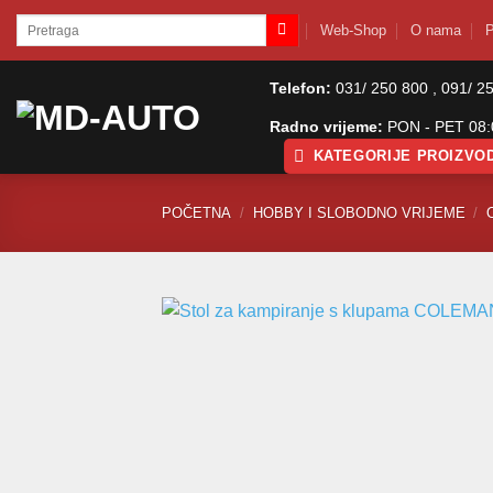
Skip
Pretraži:
Web-Shop
O nama
P
to
content
Telefon:
031/ 250 800 , 091/ 2
Radno vrijeme:
PON - PET 08:0
KATEGORIJE PROIZVO
POČETNA
/
HOBBY I SLOBODNO VRIJEME
/