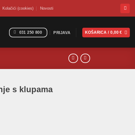
Kolačići (cookies)
Novosti
031 250 800
KOŠARICA /
0,00
€
PRIJAVA
nje s klupama