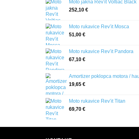
Moto jakna Rev'it Voltiac Black
252,10
€
Moto rukavice Rev'it Mosca
51,00
€
Moto rukavice Rev'it Pandora
67,10
€
Amortizer poklopca motora / ha
19,65
€
Moto rukavice Rev'it Titan
69,70
€