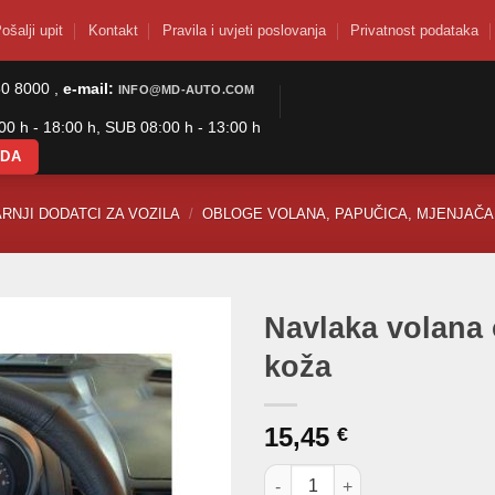
ošalji upit
Kontakt
Pravila i uvjeti poslovanja
Privatnost podataka
50 8000 ,
e-mail:
INFO@MD-AUTO.COM
0 h - 18:00 h, SUB 08:00 h - 13:00 h
ODA
RNJI DODATCI ZA VOZILA
/
OBLOGE VOLANA, PAPUČICA, MJENJAČA 
Navlaka volana
koža
15,45
€
Navlaka volana obloga volana