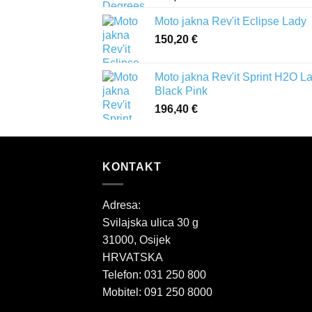
Moto jakna Rev'it Eclipse Lady
150,20
€
Moto jakna Rev'it Sprint H2O L
Black Pink
196,40
€
KONTAKT
Adresa:
Svilajska ulica 30 g
31000, Osijek
HRVATSKA
Telefon: 031 250 800
Mobitel: 091 250 8000