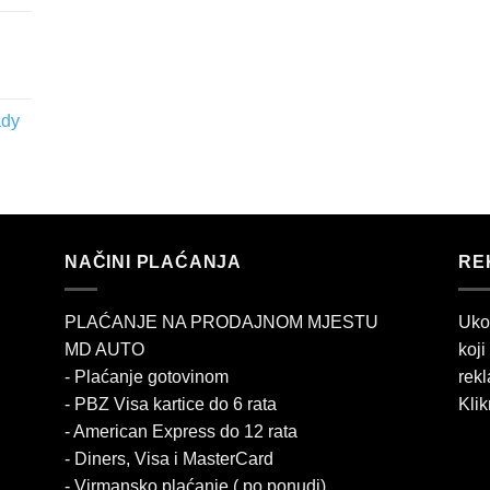
ady
NAČINI PLAĆANJA
RE
PLAĆANJE NA PRODAJNOM MJESTU
Uko
MD AUTO
koji
- Plaćanje gotovinom
rekl
- PBZ Visa kartice do 6 rata
Klik
- American Express do 12 rata
- Diners, Visa i MasterCard
- Virmansko plaćanje ( po ponudi)