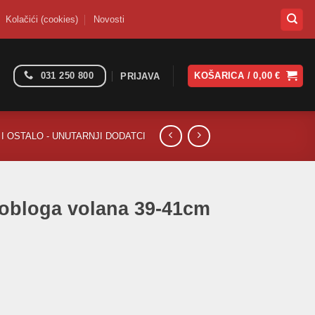
Kolačići (cookies)
Novosti
031 250 800
KOŠARICA /
0,00
€
PRIJAVA
I OSTALO - UNUTARNJI DODATCI
 obloga volana 39-41cm
 39-41cm koža količina