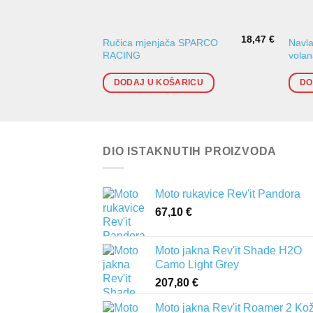
18,47
€
Ručica mjenjača SPARCO
Navla
RACING
vola
DODAJ U KOŠARICU
DO
DIO ISTAKNUTIH PROIZVODA
Moto rukavice Rev'it Pandora
67,10
€
Moto jakna Rev'it Shade H2O
Camo Light Grey
207,80
€
Moto jakna Rev'it Roamer 2 Ko