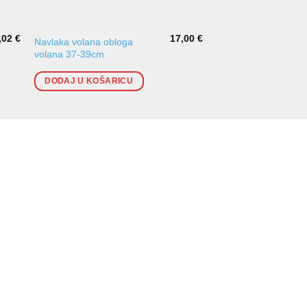
,02
€
17,00
€
Navlaka volana obloga
Navlaka mjenjača
volana 37-39cm
DODAJ U KOŠARI
DODAJ U KOŠARICU