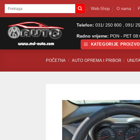
Skip
Pretraži:
Web-Shop
O nama
P
to
content
Telefon:
031/ 250 800 , 091/ 2
Radno vrijeme:
PON - PET 08:0
KATEGORIJE PROIZV
POČETNA
/
AUTO OPREMA I PRIBOR
/
UNUTA