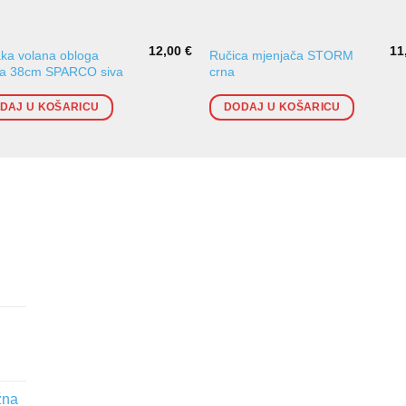
12,00
€
11
ka volana obloga
Ručica mjenjača STORM
na 38cm SPARCO siva
crna
DAJ U KOŠARICU
DODAJ U KOŠARICU
žna