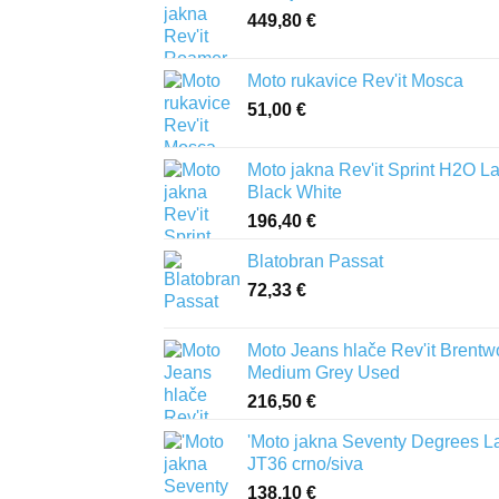
449,80
€
Moto rukavice Rev'it Mosca
51,00
€
Moto jakna Rev'it Sprint H2O L
Black White
196,40
€
Blatobran Passat
72,33
€
Moto Jeans hlače Rev'it Brent
Medium Grey Used
216,50
€
'Moto jakna Seventy Degrees L
JT36 crno/siva
138,10
€