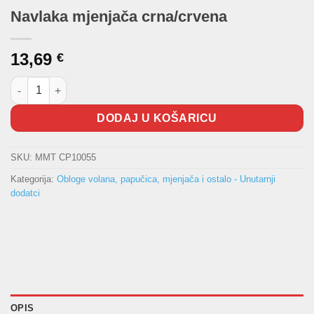
Navlaka mjenjača crna/crvena
13,69
€
Navlaka mjenjača crna/crvena količina
DODAJ U KOŠARICU
SKU:
MMT CP10055
Kategorija:
Obloge volana, papučica, mjenjača i ostalo - Unutarnji
dodatci
OPIS