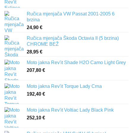
Ručica mjenjača VW Passat 2001-2005 6
brzina
24,90
€
Ručica mjenjača Škoda Octavia II (5 brzina)
CHROME BEŽ
28,95
€
Moto jakna Rev'it Shade H2O Camo Light Grey
207,80
€
Moto jakna Rev'it Torque Lady Crna
192,40
€
Moto jakna Rev'it Voltiac Lady Black Pink
252,10
€