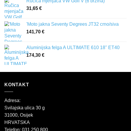
Ručica mjenjača VW Golf V (6 brzina)
31,65
€
'Moto jakna Seventy Degrees JT32 crno/siva
141,70
€
Aluminijska felga A ULTIMATE 610 18" ET40
174,30
€
KONTAKT
Adresa:
Svilajska ulica 30 g
31000, Osijek
HRVATSKA
Telefon: 031 250 800