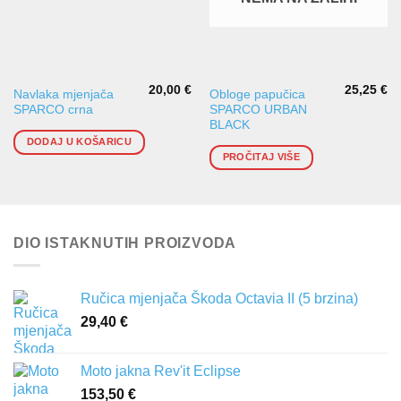
20,00
€
25,25
€
Navlaka mjenjača
Obloge papučica
SPARCO crna
SPARCO URBAN
BLACK
DODAJ U KOŠARICU
PROČITAJ VIŠE
DIO ISTAKNUTIH PROIZVODA
Ručica mjenjača Škoda Octavia II (5 brzina)
29,40
€
Moto jakna Rev'it Eclipse
153,50
€