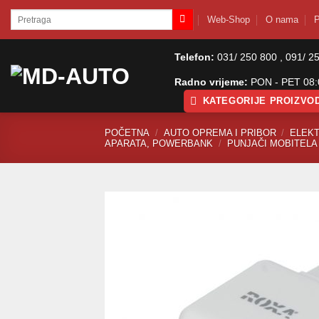
Skip
Pretraži:
Web-Shop
O nama
P
to
content
Telefon:
031/ 250 800 , 091/ 2
Radno vrijeme:
PON - PET 08:0
KATEGORIJE PROIZVO
POČETNA
/
AUTO OPREMA I PRIBOR
/
ELEK
APARATA, POWERBANK
/
PUNJAČI MOBITELA