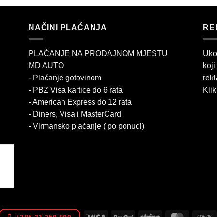
NAČINI PLAĆANJA
RE
PLAĆANJE NA PRODAJNOM MJESTU
Uko
MD AUTO
koji
- Plaćanje gotovinom
rekl
- PBZ Visa kartice do 6 rata
Klik
- American Express do 12 rata
- Diners, Visa i MasterCard
- Virmansko plaćanje ( po ponudi)
Visa
PayPal
Stripe
MasterCa