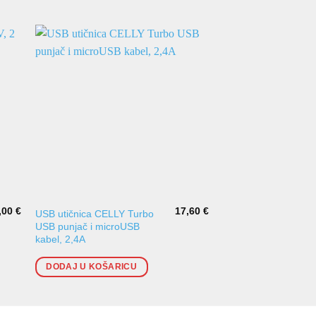
,00
€
17,60
€
USB utičnica CELLY Turbo
Nosač mobitela sa b
USB punjač i microUSB
punjačem
kabel, 2,4A
DODAJ U KOŠARI
DODAJ U KOŠARICU