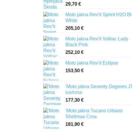
29,70
€
Moto jakna Rev'it Sprint H2O B
White
205,10
€
Moto jakna Rev'it Voltiac Lady
Black Pink
252,10
€
Moto jakna Rev'it Eclipse
153,50
€
'Moto jakna Seventy Degrees J
ice/crna
177,30
€
'Moto jakna Tucano Urbano
Shellmax Crna
181,90
€