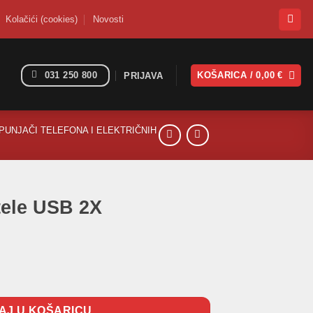
Kolačići (cookies)
Novosti
031 250 800
KOŠARICA /
0,00
€
PRIJAVA
PUNJAČI TELEFONA I ELEKTRIČNIH
tele USB 2X
ičina
AJ U KOŠARICU