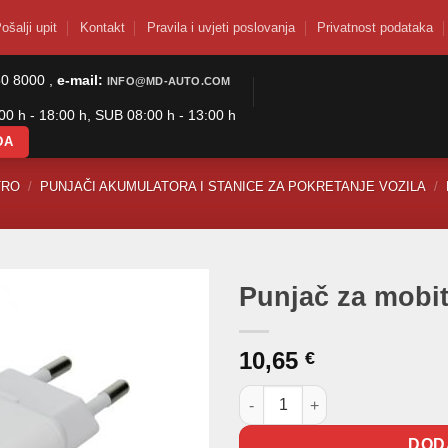
ošalji upit
Kontakt
Pravila i uvjeti poslovanja
Privatnost podataka
50 8000 ,
e-mail:
INFO@MD-AUTO.COM
0 h - 18:00 h, SUB 08:00 h - 13:00 h
DA
TRO
/
PUNJAČI AKUMULATORA I STANICE ZA POKRETANJE VOZILA
/
Punjač za mobi
10,65
€
Punjač za mobitele USB 2X kol
DOD