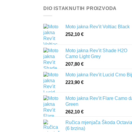
DIO ISTAKNUTIH PROIZVODA
Moto jakna Rev'it Voltiac Black
252,10
€
Moto jakna Rev'it Shade H2O
Camo Light Grey
207,80
€
Moto jakna Rev'it Lucid Crno Bi
223,90
€
Moto jakna Rev'it Flare Camo d
Green
262,10
€
Ručica mjenjača Škoda Octavia 
(6 brzina)