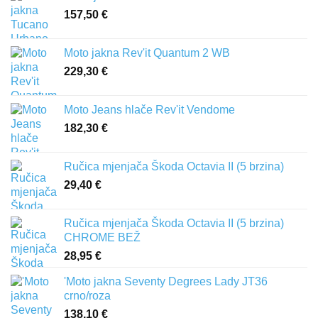
157,50
€
Moto jakna Rev'it Quantum 2 WB
229,30
€
Moto Jeans hlače Rev'it Vendome
182,30
€
Ručica mjenjača Škoda Octavia II (5 brzina)
29,40
€
Ručica mjenjača Škoda Octavia II (5 brzina)
CHROME BEŽ
28,95
€
'Moto jakna Seventy Degrees Lady JT36
crno/roza
138,10
€