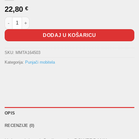
22,80
€
Punjač za mobitele POWERBANK 5000mAh količina
DODAJ U KOŠARICU
SKU:
MMTA164503
Kategorija:
Punjači mobitela
OPIS
RECENZIJE (0)