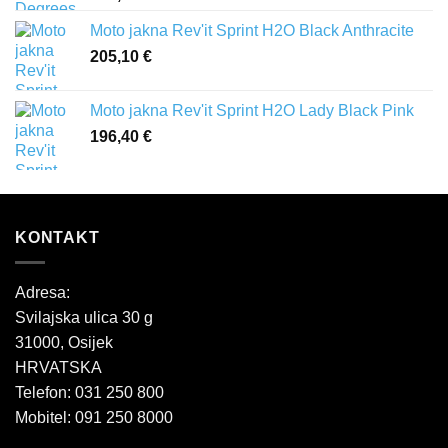
Moto jakna Rev'it Sprint H2O Black Anthracite
205,10
€
Moto jakna Rev'it Sprint H2O Lady Black Pink
196,40
€
KONTAKT
Adresa:
Svilajska ulica 30 g
31000, Osijek
HRVATSKA
Telefon: 031 250 800
Mobitel: 091 250 8000