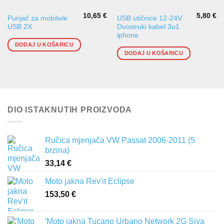
10,65
€
5,80
€
Punjač za mobitele
USB utičnice 12-24V
USB 2X
Dvostruki kabel 3u1
iphone
DODAJ U KOŠARICU
DODAJ U KOŠARICU
DIO ISTAKNUTIH PROIZVODA
Ručica mjenjača VW Passat 2006-2011 (5
brzina)
33,14
€
Moto jakna Rev'it Eclipse
153,50
€
'Moto jakna Tucano Urbano Network 2G Siva