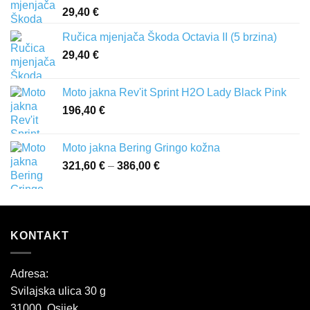
29,40
€
Ručica mjenjača Škoda Octavia II (5 brzina)
29,40
€
Moto jakna Rev'it Sprint H2O Lady Black Pink
196,40
€
Moto jakna Bering Gringo kožna
321,60
€
–
386,00
€
Raspon
cijena:
od
321,60 €
do
KONTAKT
386,00 €
Adresa:
Svilajska ulica 30 g
31000, Osijek