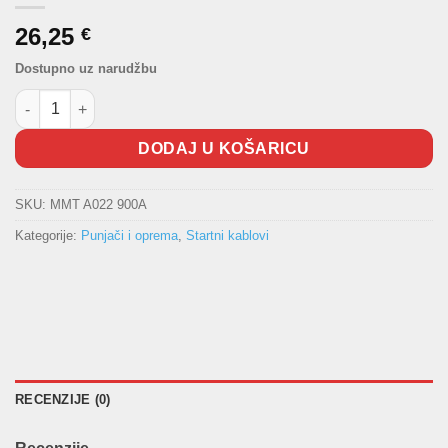
26,25
€
Dostupno uz narudžbu
Start kablovi za paljenje 800A 3,5m količina
DODAJ U KOŠARICU
SKU:
MMT A022 900A
Kategorije:
Punjači i oprema
,
Startni kablovi
RECENZIJE (0)