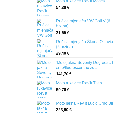
Moto rukavice Rev'it Mosca
54,30
€
Ručica mjenjača VW Golf V (6
brzina)
31,65
€
Ručica mjenjača Škoda Octavia 
(5 brzina)
29,40
€
'Moto jakna Seventy Degrees J
crno/fluorescentno žuta
141,70
€
Moto rukavice Rev'it Titan
69,70
€
Moto jakna Rev'it Lucid Crno Bi
223,90
€