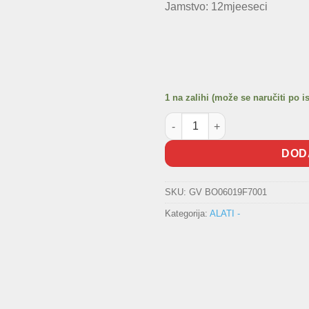
Jamstvo: 12mjeeseci
1 na zalihi (može se naručiti po i
Aku bušilica 12V BOSCH GSR 12
DOD
SKU:
GV BO06019F7001
Kategorija:
ALATI -