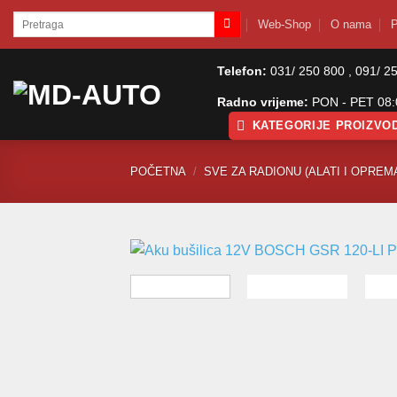
Skip
Pretraži:
Web-Shop
O nama
P
to
content
Telefon:
031/ 250 800 , 091/ 2
Radno vrijeme:
PON - PET 08:0
KATEGORIJE PROIZVO
POČETNA
/
SVE ZA RADIONU (ALATI I OPREM