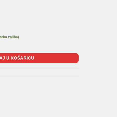
steku zaliha)
0-LI Profi količina
AJ U KOŠARICU