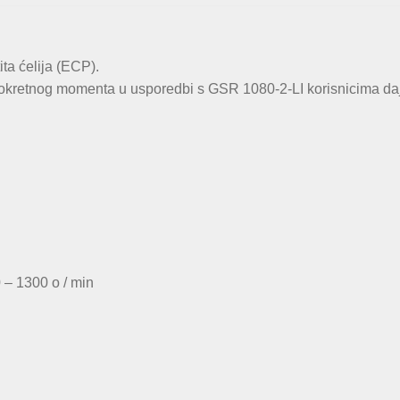
ita ćelija (ECP).
okretnog momenta u usporedbi s GSR 1080-2-LI korisnicima daj
0 – 1300 o / min