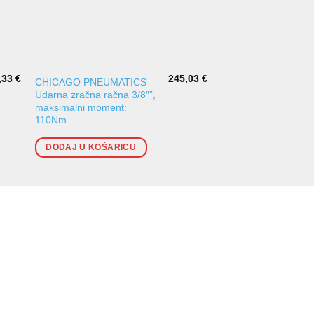
,33
€
245,03
€
CHICAGO PNEUMATICS
TOPTUL Udarni zrač
Udarna zračna račna 3/8″”,
pištolj 3/4″, maksimal
maksimalni moment:
moment: 949Nm
110Nm
DODAJ U KOŠARI
DODAJ U KOŠARICU