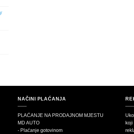
y
NAČINI PLAĆANJA
RE
PLAĆANJE NA PRODAJNOM MJESTU
Uko
MD AUTO
koji
- Plaćanje gotovinom
rekl