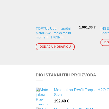
1.061,30
€
TOPTUL Udarni zračni
INGE
pištolj 3/4″, maksimalni
udarn
moment: 1763Nm
DO
DODAJ U KOŠARICU
DIO ISTAKNUTIH PROIZVODA
Moto jakna Rev'it Torque H2O 
Siva
192,40
€