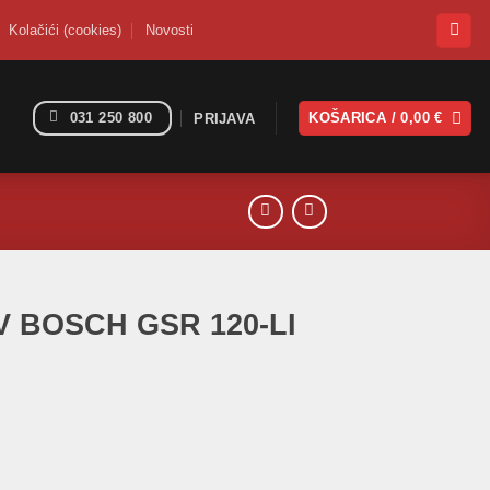
Kolačići (cookies)
Novosti
031 250 800
KOŠARICA /
0,00
€
PRIJAVA
2V BOSCH GSR 120-LI