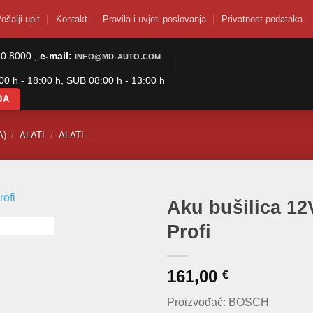
ošalji upit
Kontakt
Pravila i uvjeti poslovanja
Privatnost podataka
50 8000 ,
e-mail:
INFO@MD-AUTO.COM
0 h - 18:00 h, SUB 08:00 h - 13:00 h
DA
A)
/
ALATI
/
ALATI -
Aku bušilica 1
Profi
161,00
€
Proizvođač: BOSCH