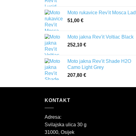
Moto rukavice Rev'it Mosca Lad
51,00
€
Moto jakna Rev'it Voltiac Black
252,10
€
Moto jakna Rev'it Shade H2O
Camo Light Grey
207,80
€
KONTAKT
Adresa:
Svilajska ulica 30 g
31000, Osijek