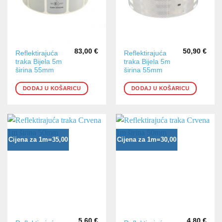
83,00
€
50,90
€
Reflektirajuća
Reflektirajuća
traka Bijela 5m
traka Bijela 5m
širina 55mm
širina 55mm
DODAJ U KOŠARICU
DODAJ U KOŠARICU
Cijena za 1m=35,00
Cijena za 1m=30,00
5,60
€
4,80
€