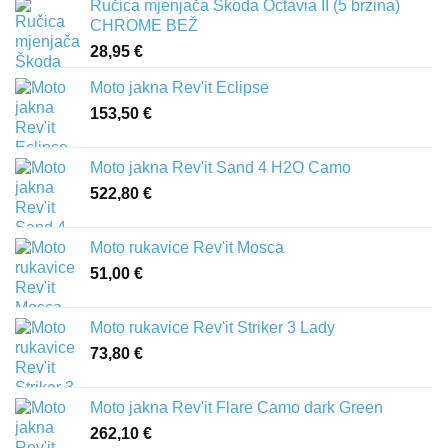
Ručica mjenjača Škoda Octavia II (5 brzina)
CHROME BEŽ
28,95
€
Moto jakna Rev'it Eclipse
153,50
€
Moto jakna Rev'it Sand 4 H2O Camo
522,80
€
Moto rukavice Rev'it Mosca
51,00
€
Moto rukavice Rev'it Striker 3 Lady
73,80
€
Moto jakna Rev'it Flare Camo dark Green
262,10
€