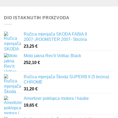
DIO ISTAKNUTIH PROIZVODA
Ručica mjenjača SKODA FABIA II
2007-,ROOMSTER 2007- 5brzina
23,25
€
Moto jakna Rev'it Voltiac Black
252,10
€
Ručica mjenjača Škoda SUPERB II (5 brzina)
CHROME
31,20
€
Amortizer poklopca motora / haube
19,65
€