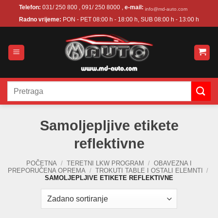
Skip
Telefon:
031/ 250 800 , 091/ 250 8000 ,
e-mail:
info@md-auto.com
to
Radno vrijeme:
PON - PET 08:00 h - 18:00 h, SUB 08:00 h - 13:00 h
content
Pretraži:
Samoljepljive etikete
reflektivne
POČETNA
/
TERETNI LKW PROGRAM
/
OBAVEZNA I
PREPORUČENA OPREMA
/
TROKUTI TABLE I OSTALI ELEMNTI
/
SAMOLJEPLJIVE ETIKETE REFLEKTIVNE