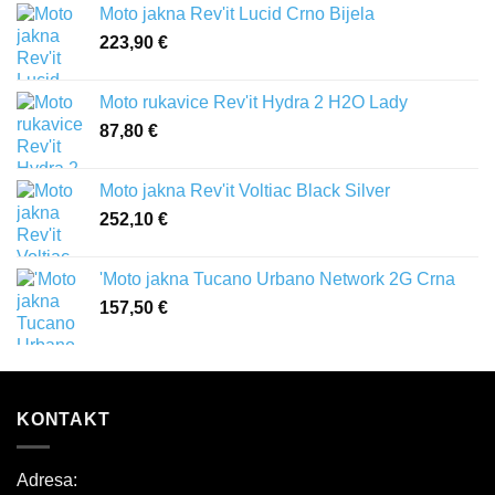
Moto jakna Rev'it Lucid Crno Bijela
223,90
€
Moto rukavice Rev'it Hydra 2 H2O Lady
87,80
€
Moto jakna Rev'it Voltiac Black Silver
252,10
€
'Moto jakna Tucano Urbano Network 2G Crna
157,50
€
KONTAKT
Adresa: