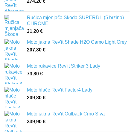
274,20
€
Ručica mjenjača Škoda SUPERB II (5 brzina)
CHROME
31,20
€
Moto jakna Rev'it Shade H2O Camo Light Grey
207,80
€
Moto rukavice Rev'it Striker 3 Lady
73,80
€
Moto hlače Rev'it Factor4 Lady
209,80
€
Moto jakna Rev'it Outback Crno Siva
339,90
€