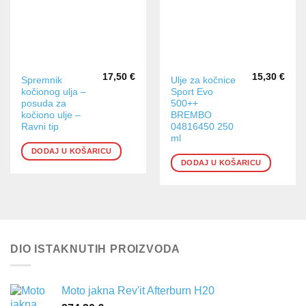
17,50
€
15,30
€
Spremnik
Ulje za kočnice
kočionog ulja –
Sport Evo
posuda za
500++
kočiono ulje –
BREMBO
Ravni tip
04816450 250
ml
DODAJ U KOŠARICU
DODAJ U KOŠARICU
DIO ISTAKNUTIH PROIZVODA
Moto jakna Rev'it Afterburn H20