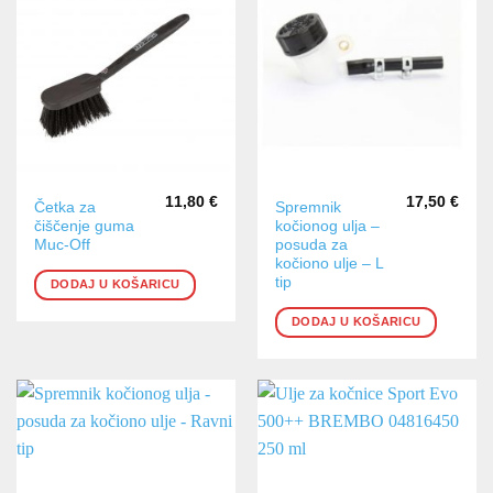
11,80
€
17,50
€
Četka za
Spremnik
čiščenje guma
kočionog ulja –
Muc-Off
posuda za
kočiono ulje – L
tip
DODAJ U KOŠARICU
DODAJ U KOŠARICU