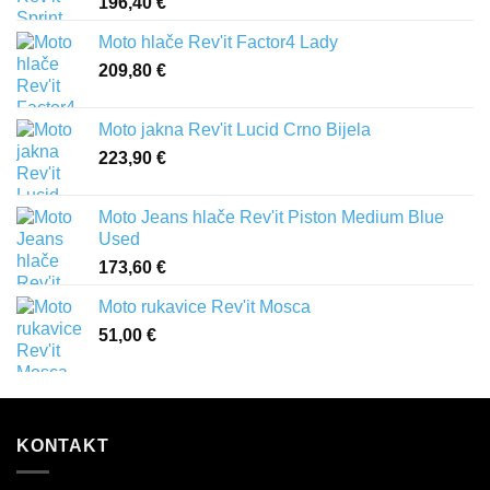
196,40
€
Moto hlače Rev'it Factor4 Lady
209,80
€
Moto jakna Rev'it Lucid Crno Bijela
223,90
€
Moto Jeans hlače Rev'it Piston Medium Blue
Used
173,60
€
Moto rukavice Rev'it Mosca
51,00
€
KONTAKT