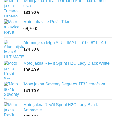
'Moto jakna Tucano Urbano Shellmax Tamno
siva
181,90
€
Moto rukavice Rev'it Titan
69,70
€
Aluminijska felga A ULTIMATE 610 18" ET40
174,30
€
Moto jakna Rev'it Sprint H2O Lady Black White
196,40
€
'Moto jakna Seventy Degrees JT32 crno/siva
141,70
€
Moto jakna Rev'it Sprint H2O Lady Black
Anthracite