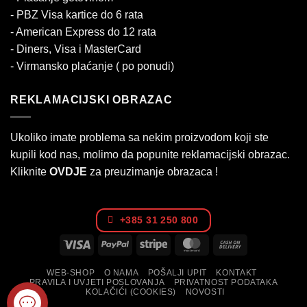
- PBZ Visa kartice do 6 rata
- American Express do 12 rata
- Diners, Visa i MasterCard
- Virmansko plaćanje ( po ponudi)
REKLAMACIJSKI OBRAZAC
Ukoliko imate problema sa nekim proizvodom koji ste
kupili kod nas, molimo da popunite reklamacijski obrazac.
Kliknite
OVDJE
za preuzimanje obrazaca !
+385 31 250 800
Visa
PayPal
Stripe
MasterCard
Cash
On
WEB-SHOP
O NAMA
POŠALJI UPIT
KONTAKT
Delivery
PRAVILA I UVJETI POSLOVANJA
PRIVATNOST PODATAKA
KOLAČIĆI (COOKIES)
NOVOSTI