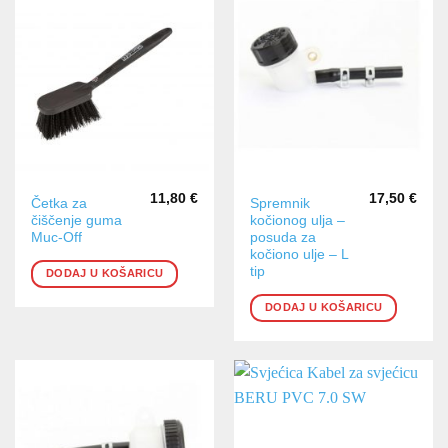
11,80
€
17,50
€
Četka za
Spremnik
čiščenje guma
kočionog ulja –
Muc-Off
posuda za
kočiono ulje – L
tip
DODAJ U KOŠARICU
DODAJ U KOŠARICU