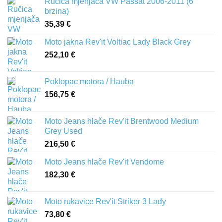
Ručica mjenjača VW Passat 2006-2011 (6
brzina)
35,39
€
Moto jakna Rev'it Voltiac Lady Black Grey
252,10
€
Poklopac motora / Hauba
156,75
€
Moto Jeans hlače Rev'it Brentwood Medium
Grey Used
216,50
€
Moto Jeans hlače Rev'it Vendome
182,30
€
Moto rukavice Rev'it Striker 3 Lady
73,80
€