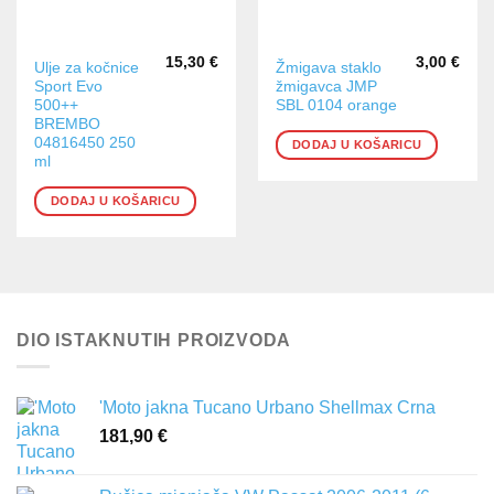
15,30
€
3,00
€
Ulje za kočnice
Žmigava staklo
Sport Evo
žmigavca JMP
500++
SBL 0104 orange
BREMBO
04816450 250
DODAJ U KOŠARICU
ml
DODAJ U KOŠARICU
DIO ISTAKNUTIH PROIZVODA
'Moto jakna Tucano Urbano Shellmax Crna
181,90
€