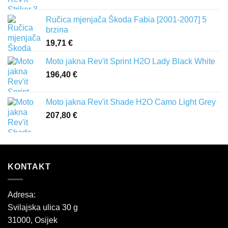
Ručica mjenjača Škoda Fabia [2001-2007] 5
brzina
19,71
€
Moto jakna Rev'it Sprint H2O Lady Black White
196,40
€
Moto jakna Rev'it Shade H2O Camo Light Grey
207,80
€
KONTAKT
Adresa:
Svilajska ulica 30 g
31000, Osijek