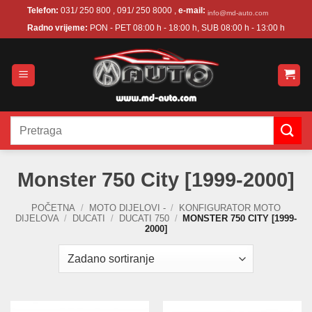
Skip
Telefon:
031/ 250 800 , 091/ 250 8000 ,
e-mail:
info@md-auto.com
to
Radno vrijeme:
PON - PET 08:00 h - 18:00 h, SUB 08:00 h - 13:00 h
content
Pretraži:
Monster 750 City [1999-2000]
POČETNA
/
MOTO DIJELOVI -
/
KONFIGURATOR MOTO
DIJELOVA
/
DUCATI
/
DUCATI 750
/
MONSTER 750 CITY [1999-
2000]