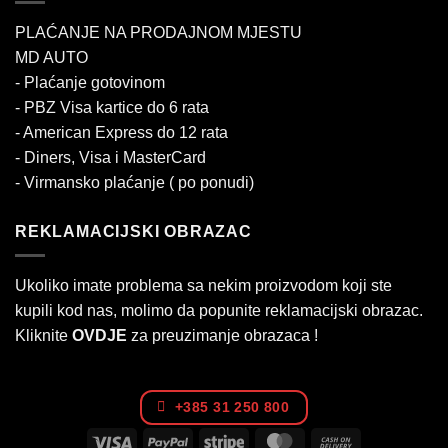
PLAĆANJE NA PRODAJNOM MJESTU
MD AUTO
- Plaćanje gotovinom
- PBZ Visa kartice do 6 rata
- American Express do 12 rata
- Diners, Visa i MasterCard
- Virmansko plaćanje ( po ponudi)
REKLAMACIJSKI OBRAZAC
Ukoliko imate problema sa nekim proizvodom koji ste
kupili kod nas, molimo da popunite reklamacijski obrazac.
Kliknite
OVDJE
za preuzimanje obrazaca !
+385 31 250 800
Visa
PayPal
Stripe
MasterCard
Cash