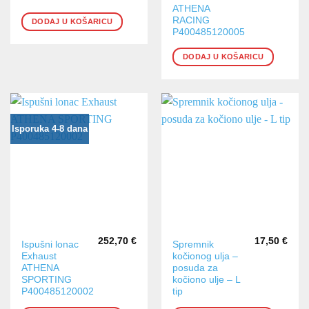
ATHENA
RACING
DODAJ U KOŠARICU
P400485120005
DODAJ U KOŠARICU
Isporuka 4-8 dana
252,70
€
17,50
€
Ispušni lonac
Spremnik
Exhaust
kočionog ulja –
ATHENA
posuda za
SPORTING
kočiono ulje – L
P400485120002
tip