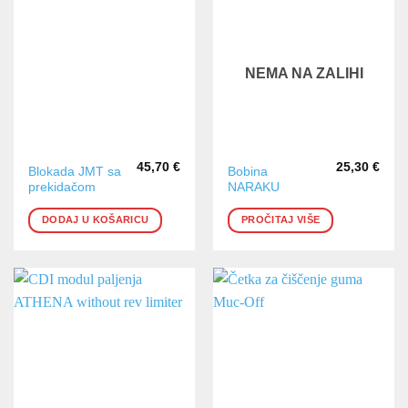
NEMA NA ZALIHI
45,70
€
25,30
€
Blokada JMT sa
Bobina
prekidačom
NARAKU
DODAJ U KOŠARICU
PROČITAJ VIŠE