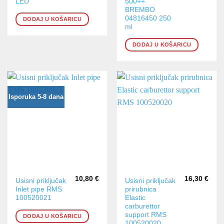
LED
500++
BREMBO
04816450 250
DODAJ U KOŠARICU
ml
DODAJ U KOŠARICU
Isporuka 5-8 dana
10,80
€
16,30
€
Usisni priključak
Usisni priključak
Inlet pipe RMS
prirubnica
100520021
Elastic
carburettor
support RMS
DODAJ U KOŠARICU
100520020