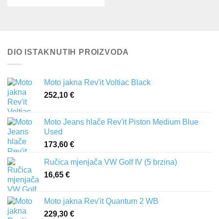
DIO ISTAKNUTIH PROIZVODA
Moto jakna Rev'it Voltiac Black
252,10
€
Moto Jeans hlače Rev'it Piston Medium Blue
Used
173,60
€
Ručica mjenjača VW Golf IV (5 brzina)
16,65
€
Moto jakna Rev'it Quantum 2 WB
229,30
€