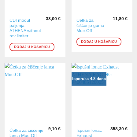
33,00
€
11,80
€
CDI modul
Četka za
paljenja
čiščenje guma
ATHENA without
Muc-Off
rev limiter
DODAJ U KOŠARICU
DODAJ U KOŠARICU
Isporuka 4-8 dana
9,10
€
358,30
€
Četka za čiščenje
Ispušni lonac
lanca Muc-Off
Exhaust