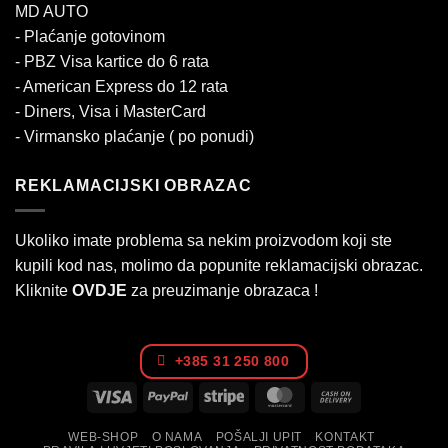
MD AUTO
- Plaćanje gotovinom
- PBZ Visa kartice do 6 rata
- American Express do 12 rata
- Diners, Visa i MasterCard
- Virmansko plaćanje ( po ponudi)
REKLAMACIJSKI OBRAZAC
Ukoliko imate problema sa nekim proizvodom koji ste
kupili kod nas, molimo da popunite reklamacijski obrazac.
Kliknite
OVDJE
za preuzimanje obrazaca !
+385 31 250 800
Visa
PayPal
Stripe
MasterCard
Cash
On
WEB-SHOP
O NAMA
POŠALJI UPIT
KONTAKT
Delivery