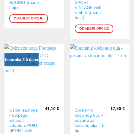
više
više
RACING (razne
SPORT
varijanti.
varijanti.
boje)
VINTAGE with
rubber (razne
Opcije
Opcije
boje)
ODABERI OPCIJE
se
se
mogu
mogu
ODABERI OPCIJE
odabrati
odabrati
na
na
stranici
stranici
proizvoda
proizvoda
Isporuka 3-5 dana
41,10
€
17,50
€
Ovaj
Osloni za noge
Spremnik
Footpegs
kočionog ulja –
proizvod
without
posuda za
ima
adapters PUIG
kočiono ulje – L
više
SPORT with
tip