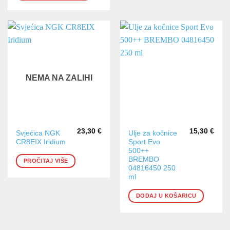
NEMA NA ZALIHI
23,30
€
15,30
€
Svjećica NGK
Ulje za kočnice
CR8EIX Iridium
Sport Evo
500++
BREMBO
PROČITAJ VIŠE
04816450 250
ml
DODAJ U KOŠARICU