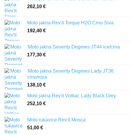
262,10
€
Moto jakna Rev'it Torque H2O Crno Siva
192,40
€
'Moto jakna Seventy Degrees JT44 ice/crna
177,30
€
'Moto jakna Seventy Degrees Lady JT36
crno/roza
138,10
€
Moto jakna Rev'it Voltiac Lady Black Grey
252,10
€
Moto rukavice Rev'it Mosca
51,00
€