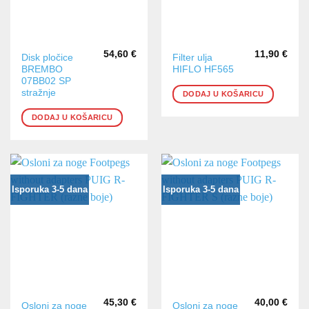
54,60
€
11,90
€
Disk pločice
Filter ulja
BREMBO
HIFLO HF565
07BB02 SP
stražnje
DODAJ U KOŠARICU
DODAJ U KOŠARICU
Isporuka 3-5 dana
Isporuka 3-5 dana
45,30
€
40,00
€
Ovaj
Ovaj
Osloni za noge
Osloni za noge