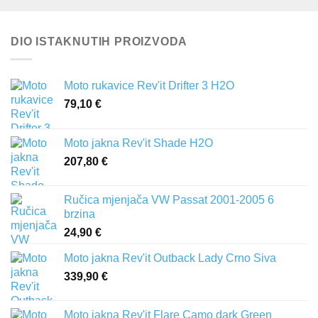
DIO ISTAKNUTIH PROIZVODA
Moto rukavice Rev'it Drifter 3 H2O
79,10
€
Moto jakna Rev'it Shade H2O
207,80
€
Ručica mjenjača VW Passat 2001-2005 6
brzina
24,90
€
Moto jakna Rev'it Outback Lady Crno Siva
339,90
€
Moto jakna Rev'it Flare Camo dark Green