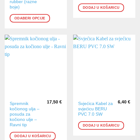
varijanti.
rubber (razne
boje)
Opcije
DODAJ U KOŠARICU
se
ODABERI OPCIJE
mogu
odabrati
na
stranici
proizvoda
17,50
€
6,40
€
Spremnik
Svjećica Kabel za
kočionog ulja –
svjećicu BERU
posuda za
PVC 7.0 SW
kočiono ulje –
Ravni tip
DODAJ U KOŠARICU
DODAJ U KOŠARICU