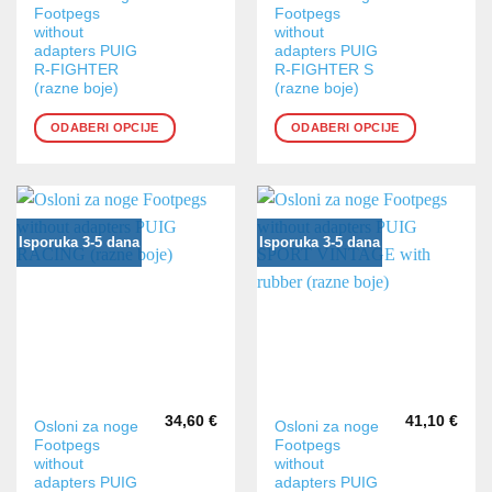
Footpegs
Footpegs
proizvod
proizvod
without
without
ima
ima
adapters PUIG
adapters PUIG
više
više
R-FIGHTER
R-FIGHTER S
varijanti.
varijanti.
(razne boje)
(razne boje)
Opcije
Opcije
ODABERI OPCIJE
ODABERI OPCIJE
se
se
mogu
mogu
odabrati
odabrati
na
na
stranici
stranici
Isporuka 3-5 dana
Isporuka 3-5 dana
proizvoda
proizvoda
34,60
€
41,10
€
Ovaj
Ovaj
Osloni za noge
Osloni za noge
Footpegs
Footpegs
proizvod
proizvod
without
without
ima
ima
adapters PUIG
adapters PUIG