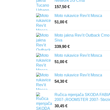
Network 2G Crna
157,50
€
Moto rukavice Rev'it Mosca
51,00
€
Moto jakna Rev'it Outback Crno
Siva
339,90
€
Moto rukavice Rev'it Mosca
51,00
€
Moto rukavice Rev'it Mosca
54,30
€
Ručica mjenjača SKODA FABIA 
2007-,ROOMSTER 2007- 5brzi
30,45
€