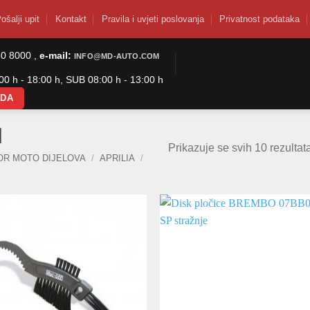
ošalji upit
Kontakt
Pravila i uvjeti poslovanja
Privatnost podataka
50 8000 ,
e-mail:
INFO@MD-AUTO.COM
0 h - 18:00 h, SUB 08:00 h - 13:00 h
ODA
]
Prikazuje se svih 10 rezultat
OR MOTO DIJELOVA
/
APRILIA
/