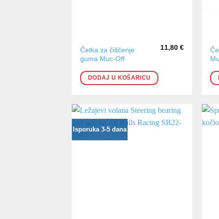
11,80
€
Četka za čiščenje
Če
guma Muc-Off
Mu
DODAJ U KOŠARICU
Isporuka 3-5 dana