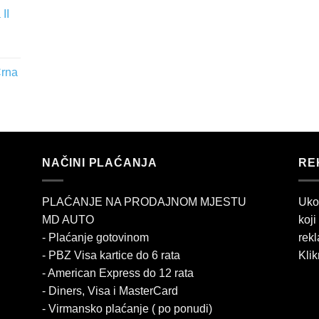
II
Crna
NAČINI PLAĆANJA
RE
PLAĆANJE NA PRODAJNOM MJESTU
Uko
MD AUTO
koji
- Plaćanje gotovinom
rekl
- PBZ Visa kartice do 6 rata
Klik
- American Express do 12 rata
- Diners, Visa i MasterCard
- Virmansko plaćanje ( po ponudi)