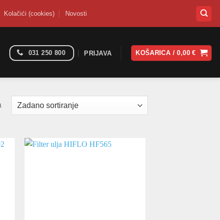
Kolačići (cookies)
Novosti
031 250 800
KOŠARICA /
0,00
€
PRIJAVA
a