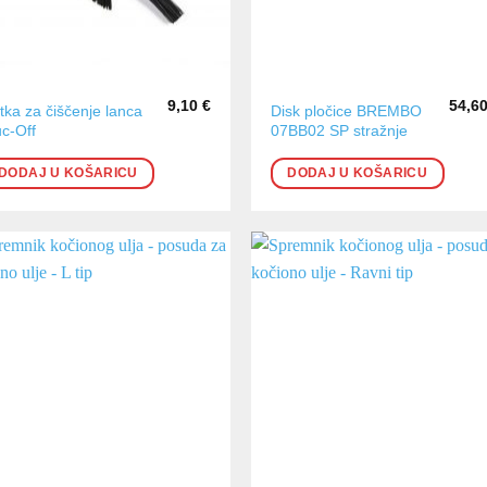
9,10
€
54,6
tka za čiščenje lanca
Disk pločice BREMBO
c-Off
07BB02 SP stražnje
DODAJ U KOŠARICU
DODAJ U KOŠARICU