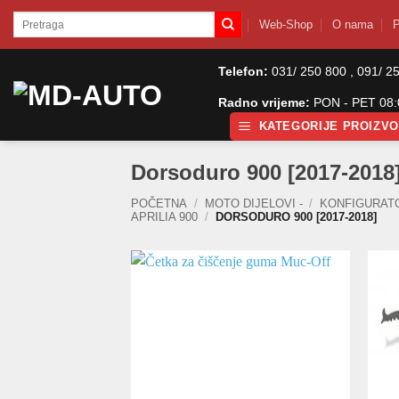
Skip
Pretraži:
Web-Shop
O nama
P
to
content
Telefon:
031/ 250 800 , 091/ 2
Radno vrijeme:
PON - PET 08:0
KATEGORIJE PROIZV
Dorsoduro 900 [2017-2018
POČETNA
/
MOTO DIJELOVI -
/
KONFIGURAT
APRILIA 900
/
DORSODURO 900 [2017-2018]