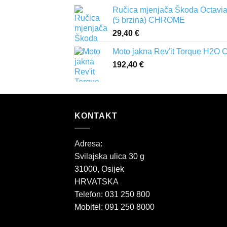
Ručica mjenjača Škoda Octavia 
(5 brzina) CHROME
29,40
€
Moto jakna Rev'it Torque H2O 
192,40
€
KONTAKT
Adresa:
Svilajska ulica 30 g
31000, Osijek
HRVATSKA
Telefon: 031 250 800
Mobitel: 091 250 8000