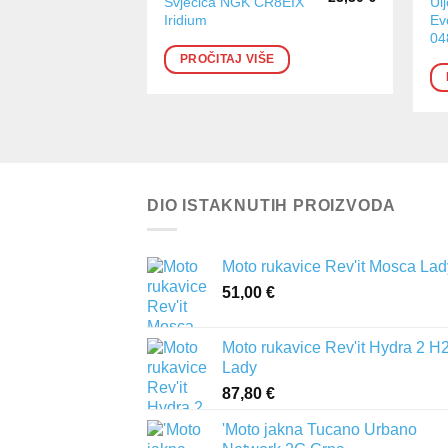
Svjećica NGK CR8EIX
Ul
Iridium
Ev
04
PROČITAJ VIŠE
DIO ISTAKNUTIH PROIZVODA
Moto rukavice Rev'it Mosca Lad
51,00
€
Moto rukavice Rev'it Hydra 2 H
Lady
87,80
€
'Moto jakna Tucano Urbano