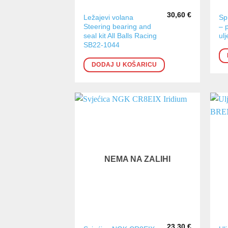
30,60
€
Ležajevi volana
Sp
Steering bearing and
– 
seal kit All Balls Racing
ulj
SB22-1044
DODAJ U KOŠARICU
NEMA NA ZALIHI
23,30
€