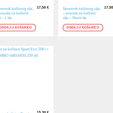
17,50
€
17,5
remnik kočionog ulja
Spremnik kočionog ulja
posuda za kočiono
– posuda za kočiono
e – L tip
ulje – Ravni tip
DODAJ U KOŠARICU
DODAJ U KOŠARICU
15,30
€