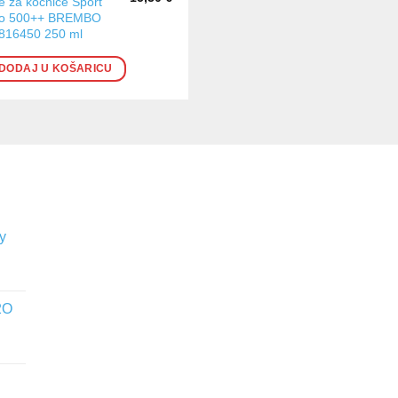
je za kočnice Sport
o 500++ BREMBO
816450 250 ml
DODAJ U KOŠARICU
y
2O