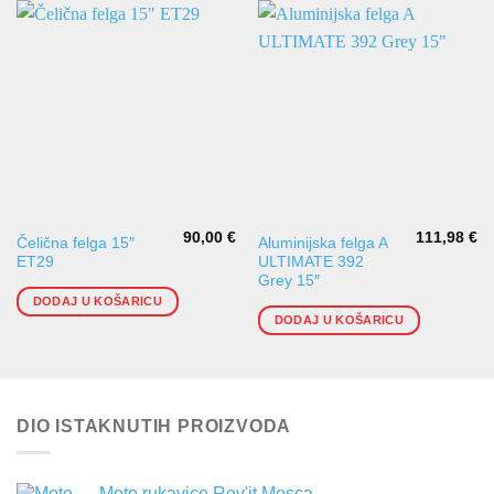
90,00
€
111,98
€
Čelična felga 15″
Aluminijska felga A
ET29
ULTIMATE 392
Grey 15″
DODAJ U KOŠARICU
DODAJ U KOŠARICU
DIO ISTAKNUTIH PROIZVODA
Moto rukavice Rev'it Mosca