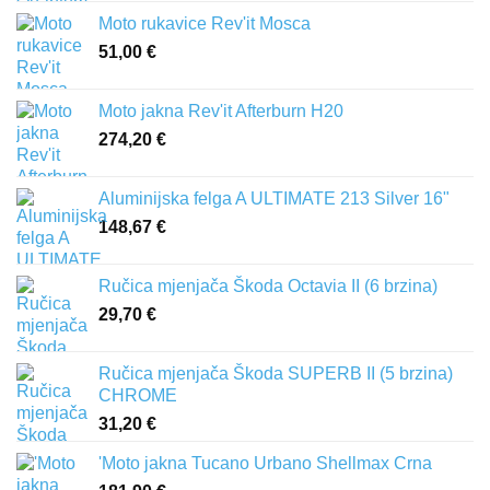
Moto rukavice Rev'it Mosca
51,00
€
Moto jakna Rev'it Afterburn H20
274,20
€
Aluminijska felga A ULTIMATE 213 Silver 16"
148,67
€
Ručica mjenjača Škoda Octavia II (6 brzina)
29,70
€
Ručica mjenjača Škoda SUPERB II (5 brzina)
CHROME
31,20
€
'Moto jakna Tucano Urbano Shellmax Crna