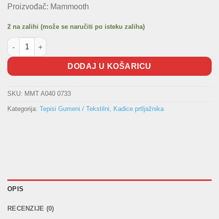
Proizvođač: Mammooth
2 na zalihi (može se naručiti po isteku zaliha)
Gumeni tepisi AUDI Q3 2011- količina
DODAJ U KOŠARICU
SKU:
MMT A040 0733
Kategorija:
Tepisi Gumeni / Tekstilni, Kadice prtljažnika
OPIS
RECENZIJE (0)