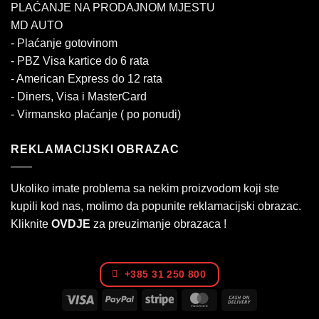
PLAĆANJE NA PRODAJNOM MJESTU
MD AUTO
- Plaćanje gotovinom
- PBZ Visa kartice do 6 rata
- American Express do 12 rata
- Diners, Visa i MasterCard
- Virmansko plaćanje ( po ponudi)
REKLAMACIJSKI OBRAZAC
Ukoliko imate problema sa nekim proizvodom koji ste
kupili kod nas, molimo da popunite reklamacijski obrazac.
Kliknite
OVDJE
za preuzimanje obrazaca !
+385 31 250 800
Visa
PayPal
Stripe
MasterCard
Cash
On