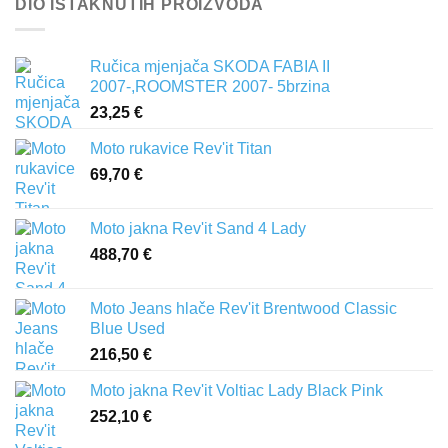
DIO ISTAKNUTIH PROIZVODA
Ručica mjenjača SKODA FABIA II
2007-,ROOMSTER 2007- 5brzina
23,25
€
Moto rukavice Rev'it Titan
69,70
€
Moto jakna Rev'it Sand 4 Lady
488,70
€
Moto Jeans hlače Rev'it Brentwood Classic
Blue Used
216,50
€
Moto jakna Rev'it Voltiac Lady Black Pink
252,10
€