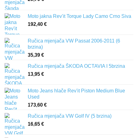
Moto jakna Rev'it Torque Lady Camo Crno Siva
192,40
€
Ručica mjenjača VW Passat 2006-2011 (6
brzina)
35,39
€
Ručica mjenjača ŠKODA OCTAVIA I 5brzina
13,95
€
Moto Jeans hlače Rev'it Piston Medium Blue
Used
173,60
€
Ručica mjenjača VW Golf IV (5 brzina)
16,65
€