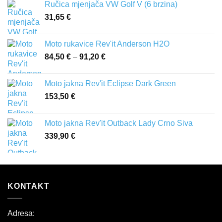
Ručica mjenjača VW Golf V (6 brzina)
31,65
€
Moto rukavice Rev'it Anderson H2O
84,50
€
–
91,20
€
Raspon
cijena:
od
Moto jakna Rev'it Eclipse Dark Green
84,50 €
153,50
€
do
91,20 €
Moto jakna Rev'it Outback Lady Crno Siva
339,90
€
KONTAKT
Adresa: