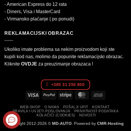
- American Express do 12 rata
- Diners, Visa i MasterCard
- Virmansko plaćanje ( po ponudi)
REKLAMACIJSKI OBRAZAC
Ukoliko imate problema sa nekim proizvodom koji ste
kupili kod nas, molimo da popunite reklamacijski obrazac.
Kliknite
OVDJE
za preuzimanje obrazaca !
+385 31 250 800
Visa
PayPal
Stripe
MasterCard
Cash
On
WEB-SHOP
O NAMA
POŠALJI UPIT
KONTAKT
Delivery
PRAVILA I UVJETI POSLOVANJA
PRIVATNOST PODATAKA
KOLAČIĆI (COOKIES)
NOVOSTI
Copyright 2012-2026 ©
MD-AUTO
. Powered by
CMR-Hosting