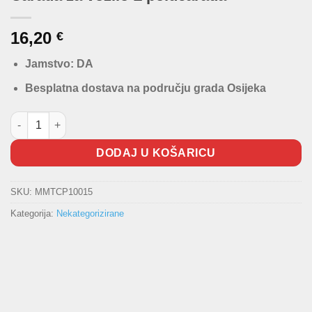
16,20
€
Jamstvo: DA
Besplatna dostava na području grada Osijeka
Carada za vozilo L polucarada količina
DODAJ U KOŠARICU
SKU:
MMTCP10015
Kategorija:
Nekategorizirane