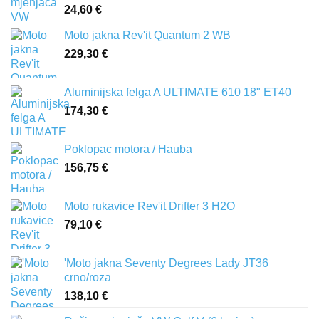
24,60
€
Moto jakna Rev'it Quantum 2 WB
229,30
€
Aluminijska felga A ULTIMATE 610 18" ET40
174,30
€
Poklopac motora / Hauba
156,75
€
Moto rukavice Rev'it Drifter 3 H2O
79,10
€
'Moto jakna Seventy Degrees Lady JT36
crno/roza
138,10
€