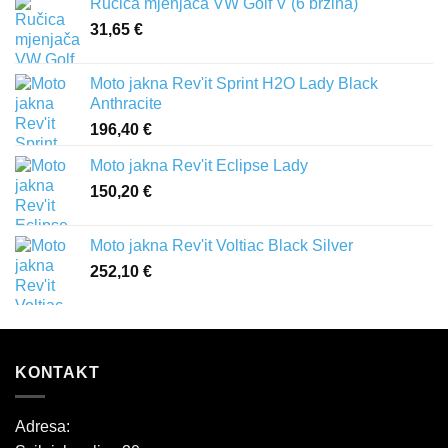
Ručica mjenjača VW Golf V (6 brzina)
31,65
€
Moto jakna Rev'it Sprint H2O Lady Black
Anthracite
196,40
€
Moto jakna Rev'it Eclipse Lady
150,20
€
Moto jakna Rev'it Voltiac Black Silver
252,10
€
KONTAKT
Adresa: