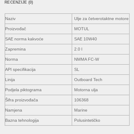
RECENZIJE (0)
Naziv
Ulje za četverotaktne motore
Proizvođač
MOTUL
SAE norma kakvoće
SAE 10W40
Zapremina
2.0 l
Norma
NMMA FC-W
API specifikacija
SL
Linija
Outboard Tech
Podjela piktograma
Motorna ulja
Šifra proizvođača
106368
Namjena
Marine
Bazna tehnologija
Polusintetičko