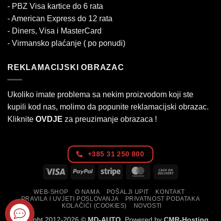
- PBZ Visa kartice do 6 rata
- American Express do 12 rata
- Diners, Visa i MasterCard
- Virmansko plaćanje ( po ponudi)
REKLAMACIJSKI OBRAZAC
Ukoliko imate problema sa nekim proizvodom koji ste
kupili kod nas, molimo da popunite reklamacijski obrazac.
Kliknite
OVDJE
za preuzimanje obrazaca !
+385 31 250 800
Visa
PayPal
Stripe
MasterCard
Cash
On
WEB-SHOP
O NAMA
POŠALJI UPIT
KONTAKT
Delivery
PRAVILA I UVJETI POSLOVANJA
PRIVATNOST PODATAKA
KOLAČIĆI (COOKIES)
NOVOSTI
Copyright 2012-2026 ©
MD-AUTO
. Powered by
CMR-Hosting