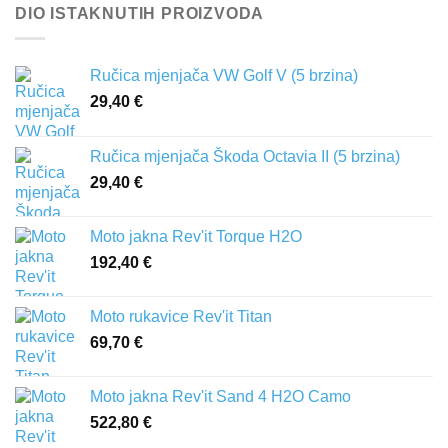
DIO ISTAKNUTIH PROIZVODA
Ručica mjenjača VW Golf V (5 brzina)
29,40
€
Ručica mjenjača Škoda Octavia II (5 brzina)
29,40
€
Moto jakna Rev'it Torque H2O
192,40
€
Moto rukavice Rev'it Titan
69,70
€
Moto jakna Rev'it Sand 4 H2O Camo
522,80
€