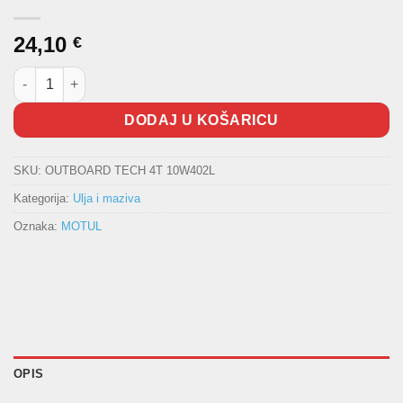
24,10
€
Ulje MOTUL Marine OUTBOARD TECH 4T 10W40 2L količina
DODAJ U KOŠARICU
SKU:
OUTBOARD TECH 4T 10W402L
Kategorija:
Ulja i maziva
Oznaka:
MOTUL
OPIS