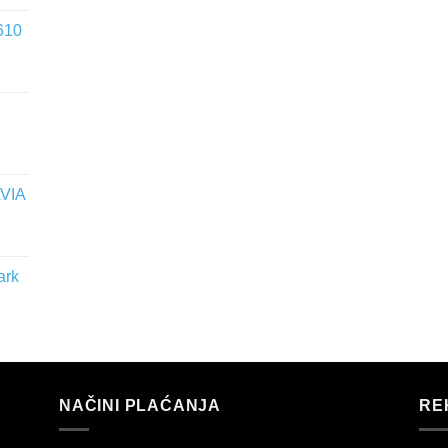
610
VIA
ark
NAČINI PLAĆANJA
RE