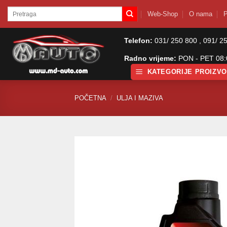
Skip
Pretraži:
Web-Shop
O nama
P
to
content
Telefon:
031/ 250 800 , 091/ 2
Radno vrijeme:
PON - PET 08:0
KATEGORIJE PROIZV
POČETNA
/
ULJA I MAZIVA