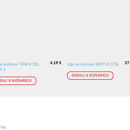
4,19
€
27
za kočnice TRW 0,25L
Ulje za kočnice MOTUL 0,5L
5.1
DODAJ U KOŠARICU
DAJ U KOŠARICU
žna