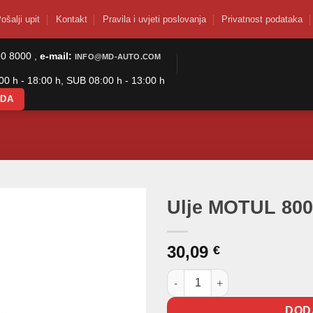
ošalji upit
Kontakt
Pravila i uvjeti poslovanja
Privatnost podataka
50 8000 ,
e-mail:
INFO@MD-AUTO.COM
0 h - 18:00 h, SUB 08:00 h - 13:00 h
ODA
Ulje MOTUL 80
30,09
€
Ulje MOTUL 800 2T OFF-ROAD 
DOD