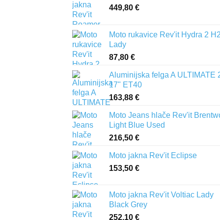
449,80
€
Moto rukavice Rev'it Hydra 2 H
Lady
87,80
€
Aluminijska felga A ULTIMATE 
17" ET40
163,88
€
Moto Jeans hlače Rev'it Brent
Light Blue Used
216,50
€
Moto jakna Rev'it Eclipse
153,50
€
Moto jakna Rev'it Voltiac Lady
Black Grey
252,10
€