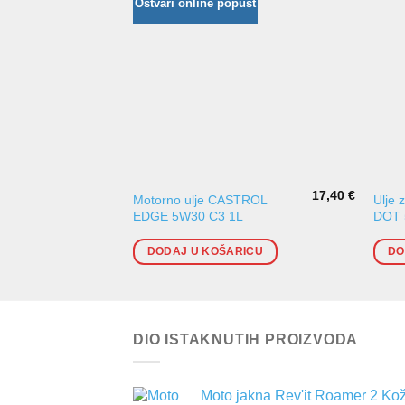
Ostvari online popust
17,40
€
Motorno ulje CASTROL
Ulje 
EDGE 5W30 C3 1L
DOT 
DODAJ U KOŠARICU
DO
DIO ISTAKNUTIH PROIZVODA
Moto jakna Rev'it Roamer 2 Ko