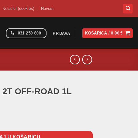
Kolačići (cookies)
Novosti
031 250 800
KOŠARICA /
0,00
€
PRIJAVA
0 2T OFF-ROAD 1L
1L količina
AJ U KOŠARICU