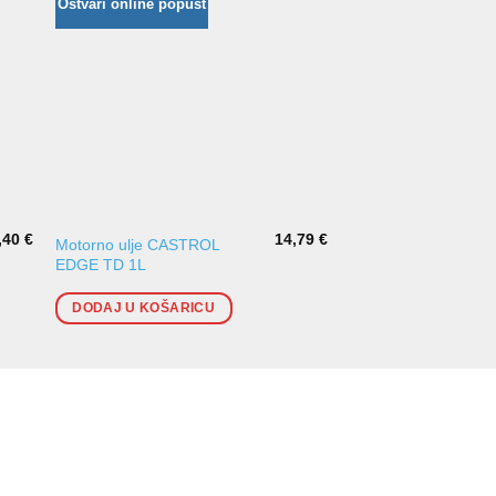
Ostvari online popust
,40
€
14,79
€
Motorno ulje CASTROL
Ulje za kočnice TRW
EDGE TD 1L
DODAJ U KOŠARI
DODAJ U KOŠARICU