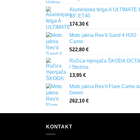
Aluminijska felga A ULTIMATE 
18" ET40
174,30
€
Moto jakna Rev'it Sand 4 H2O
Camo
522,80
€
Ručica mjenjača ŠKODA OCTA
I 5brzina
13,95
€
Moto jakna Rev'it Flare Camo d
Green
262,10
€
KONTAKT