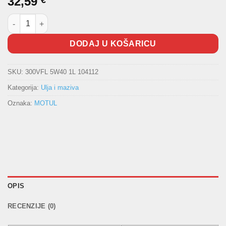
32,59
€
Ulje MOTUL 300V Factory Line 5W40 1L količina
DODAJ U KOŠARICU
SKU:
300VFL 5W40 1L 104112
Kategorija:
Ulja i maziva
Oznaka:
MOTUL
OPIS
RECENZIJE (0)