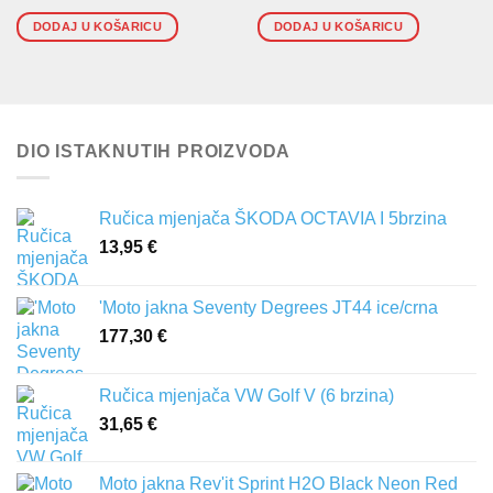
DODAJ U KOŠARICU
DODAJ U KOŠARICU
DIO ISTAKNUTIH PROIZVODA
Ručica mjenjača ŠKODA OCTAVIA I 5brzina
13,95
€
'Moto jakna Seventy Degrees JT44 ice/crna
177,30
€
Ručica mjenjača VW Golf V (6 brzina)
31,65
€
Moto jakna Rev'it Sprint H2O Black Neon Red