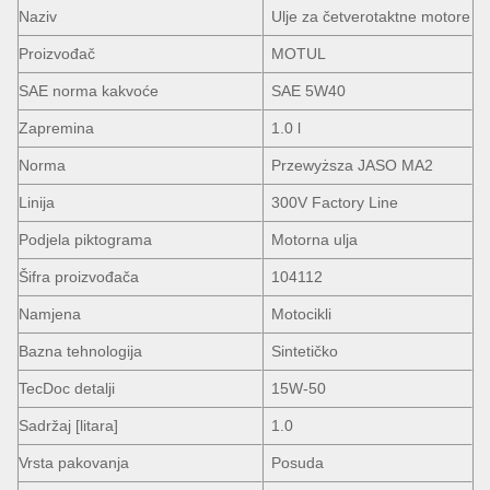
Naziv
Ulje za četverotaktne motore
Proizvođač
MOTUL
SAE norma kakvoće
SAE 5W40
Zapremina
1.0 l
Norma
Przewyższa JASO MA2
Linija
300V Factory Line
Podjela piktograma
Motorna ulja
Šifra proizvođača
104112
Namjena
Motocikli
Bazna tehnologija
Sintetičko
TecDoc detalji
15W-50
Sadržaj [litara]
1.0
Vrsta pakovanja
Posuda