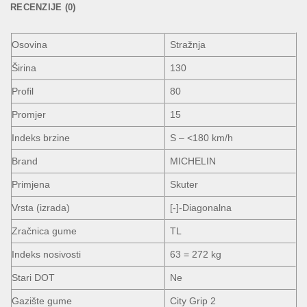
RECENZIJE (0)
Osovina
Stražnja
Širina
130
Profil
80
Promjer
15
Indeks brzine
S – <180 km/h
Brand
MICHELIN
Primjena
Skuter
Vrsta (izrada)
[-]-Diagonalna
Zračnica gume
TL
Indeks nosivosti
63 = 272 kg
Stari DOT
Ne
Gazište gume
City Grip 2