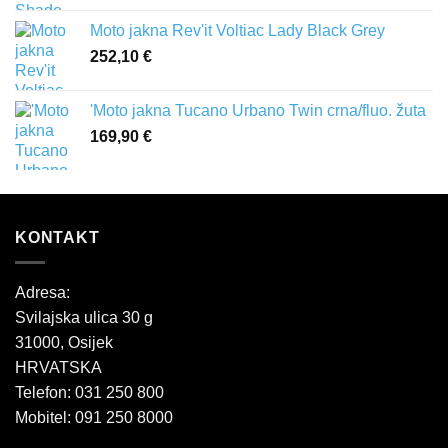
Moto jakna Rev'it Voltiac Lady Black Grey
252,10
€
'Moto jakna Tucano Urbano Twin crna/fluo. žuta
169,90
€
KONTAKT
Adresa:
Svilajska ulica 30 g
31000, Osijek
HRVATSKA
Telefon: 031 250 800
Mobitel: 091 250 8000