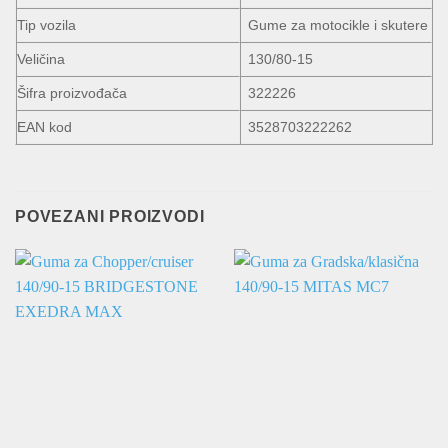
Tip vozila
Gume za motocikle i skutere
Veličina
130/80-15
Šifra proizvođača
322226
EAN kod
3528703222262
POVEZANI PROIZVODI