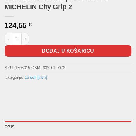
MICHELIN City Grip 2
124,55
€
Guma za skuter/moped 130/80-15 MICHELIN City Grip 2 količina
DODAJ U KOŠARICU
SKU:
1308015 OSMI 63S CITYG2
Kategorija:
15 coli [inch]
OPIS