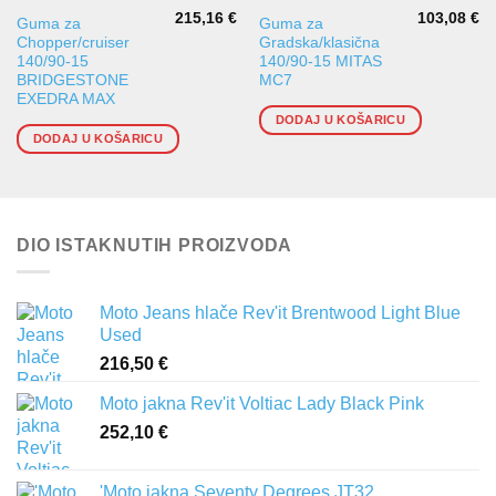
215,16
€
103,08
€
Guma za
Guma za
Chopper/cruiser
Gradska/klasična
140/90-15
140/90-15 MITAS
BRIDGESTONE
MC7
EXEDRA MAX
DODAJ U KOŠARICU
DODAJ U KOŠARICU
DIO ISTAKNUTIH PROIZVODA
Moto Jeans hlače Rev'it Brentwood Light Blue
Used
216,50
€
Moto jakna Rev'it Voltiac Lady Black Pink
252,10
€
'Moto jakna Seventy Degrees JT32