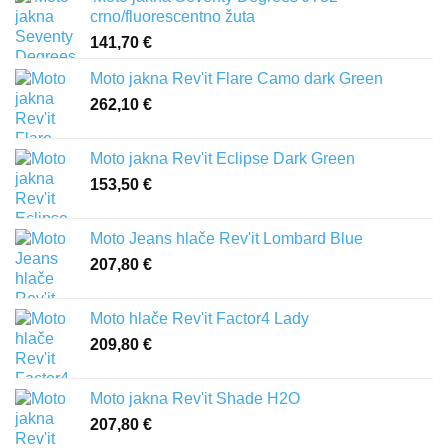
crno/fluorescentno žuta
141,70
€
Moto jakna Rev'it Flare Camo dark Green
262,10
€
Moto jakna Rev'it Eclipse Dark Green
153,50
€
Moto Jeans hlače Rev'it Lombard Blue
207,80
€
Moto hlače Rev'it Factor4 Lady
209,80
€
Moto jakna Rev'it Shade H2O
207,80
€