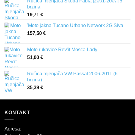
Ručica mjenjača Škoda Fabia [2001-2007] 5
brzina
19,71
€
'Moto jakna Tucano Urbano Network 2G Siva
157,50
€
Moto rukavice Rev'it Mosca Lady
51,00
€
Ručica mjenjača VW Passat 2006-2011 (6
brzina)
35,39
€
KONTAKT
Adresa: