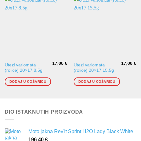
17,00
€
17,00
€
Utezi variomata
Utezi variomata
(rolice) 20×17 8,5g
(rolice) 20×17 15,5g
DODAJ U KOŠARICU
DODAJ U KOŠARICU
DIO ISTAKNUTIH PROIZVODA
Moto jakna Rev'it Sprint H2O Lady Black White
196,40
€