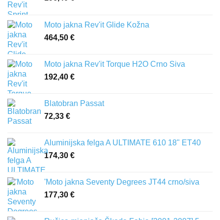
Moto jakna Rev'it Glide Kožna
464,50
€
Moto jakna Rev'it Torque H2O Crno Siva
192,40
€
Blatobran Passat
72,33
€
Aluminijska felga A ULTIMATE 610 18" ET40
174,30
€
'Moto jakna Seventy Degrees JT44 crno/siva
177,30
€