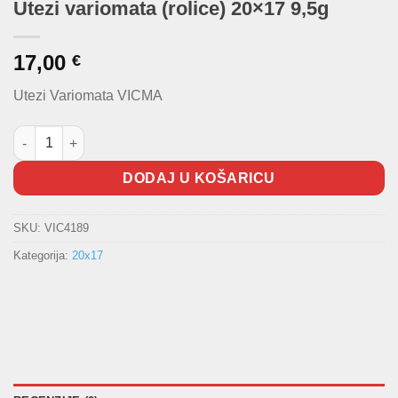
Utezi variomata (rolice) 20×17 9,5g
17,00
€
Utezi Variomata VICMA
Utezi variomata (rolice) 20x17 9,5g količina
DODAJ U KOŠARICU
SKU:
VIC4189
Kategorija:
20x17