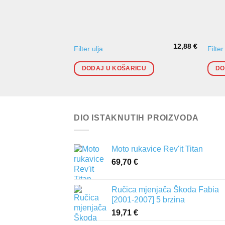
12,88
€
Filter ulja
Filte
DODAJ U KOŠARICU
DO
DIO ISTAKNUTIH PROIZVODA
Moto rukavice Rev'it Titan
69,70
€
Ručica mjenjača Škoda Fabia
[2001-2007] 5 brzina
19,71
€