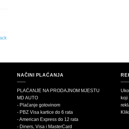
lack
NAČINI PLAĆANJA
RE
PLAĆANJE NA PRODAJNOM MJESTU
Uko
MD AUTO
koji
- Plaćanje gotovinom
rekl
- PBZ Visa kartice do 6 rata
Klik
- American Express do 12 rata
- Diners, Visa i MasterCard