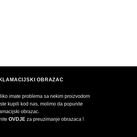
KLAMACIJSKI OBRAZAC
liko imate problema sa nekim proizvodom
 ste kupili kod nas, molimo da popunite
amacijski obrazac.
nite
OVDJE
za preuzimanje obrazaca !