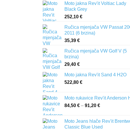
Moto jakna Rev'it Voltiac Lady
Black Grey
252,10
€
Ručica mjenjača VW Passat 20
2011 (6 brzina)
35,39
€
Ručica mjenjača VW Golf V (5
brzina)
29,40
€
Moto jakna Rev'it Sand 4 H2O
522,80
€
Moto rukavice Rev'it Anderson
84,50
€
–
91,20
€
Raspon
cijena:
od
Moto Jeans hlače Rev'it Brent
84,50 €
Classic Blue Used
do