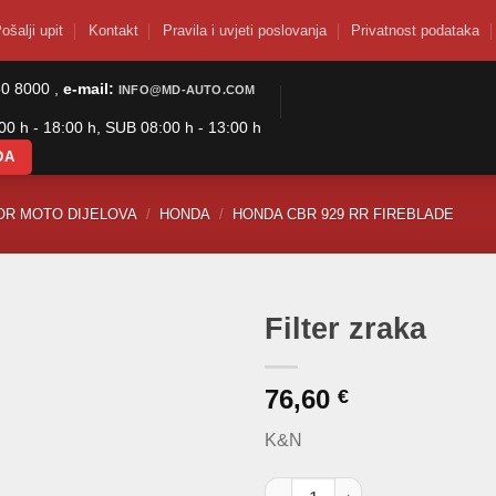
ošalji upit
Kontakt
Pravila i uvjeti poslovanja
Privatnost podataka
50 8000 ,
e-mail:
INFO@MD-AUTO.COM
0 h - 18:00 h, SUB 08:00 h - 13:00 h
DA
OR MOTO DIJELOVA
/
HONDA
/
HONDA CBR 929 RR FIREBLADE
Filter zraka
76,60
€
K&N
Filter zraka količina