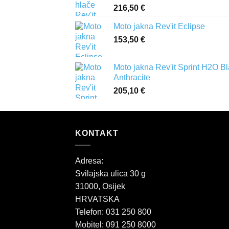
216,50
€
91,20 €
Moto jakna Rev'it Eclipse
153,50
€
Moto jakna Rev'it Sprint H2O B
Anthracite
205,10
€
KONTAKT
Adresa:
Svilajska ulica 30 g
31000, Osijek
HRVATSKA
Telefon: 031 250 800
Mobitel: 091 250 8000