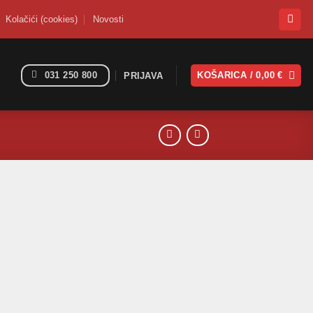
Kolačići (cookies)
Novosti
031 250 800
KOŠARICA /
0,00
€
PRIJAVA