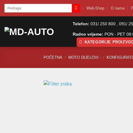
Skip
Pretraži:
Web-Shop
O nama
P
to
content
Telefon:
031/ 250 800 , 091/ 2
Radno vrijeme:
PON - PET 08:0
KATEGORIJE PROIZVO
POČETNA
/
MOTO DIJELOVI -
/
KONFIGURAT