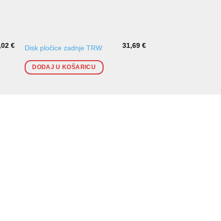
,02
€
31,69
€
Disk pločice zadnje TRW
Filter ulja K&N KN-2
DODAJ U KOŠARICU
DODAJ U KOŠARI