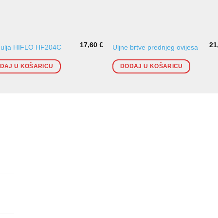
17,60
€
21
r ulja HIFLO HF204C
Uljne brtve prednjeg ovijesa
DAJ U KOŠARICU
DODAJ U KOŠARICU