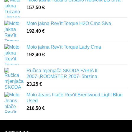
157,50
€
Moto jakna Rev'it Torque H2O Crno Siva
192,40
€
Moto jakna Rev'it Torque Lady Crna
192,40
€
Ručica mjenjača SKODA FABIA II
2007-,ROOMSTER 2007- 5brzina
23,25
€
Moto Jeans hlače Rev'it Brentwood Light Blue
Used
216,50
€