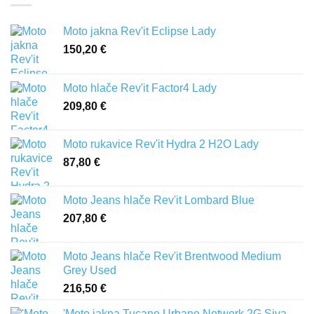
Moto jakna Rev'it Eclipse Lady
150,20
€
Moto hlače Rev'it Factor4 Lady
209,80
€
Moto rukavice Rev'it Hydra 2 H2O Lady
87,80
€
Moto Jeans hlače Rev'it Lombard Blue
207,80
€
Moto Jeans hlače Rev'it Brentwood Medium
Grey Used
216,50
€
'Moto jakna Tucano Urbano Network 2G Siva