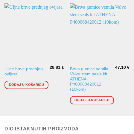
28,81
€
47,10
€
Uljne brtve prednjeg
Brtva gumice ventila
ovijesa
Valve stem seals kit
ATHENA
P400068420012
DODAJ U KOŠARICU
(10kom)
DODAJ U KOŠARICU
DIO ISTAKNUTIH PROIZVODA