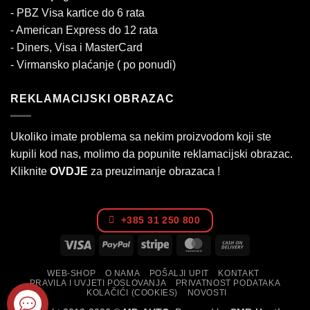
- PBZ Visa kartice do 6 rata
- American Express do 12 rata
- Diners, Visa i MasterCard
- Virmansko plaćanje ( po ponudi)
REKLAMACIJSKI OBRAZAC
Ukoliko imate problema sa nekim proizvodom koji ste
kupili kod nas, molimo da popunite reklamacijski obrazac.
Kliknite
OVDJE
za preuzimanje obrazaca !
+385 31 250 800
Visa
PayPal
Stripe
MasterCard
Cash
On
WEB-SHOP
O NAMA
POŠALJI UPIT
KONTAKT
Delivery
PRAVILA I UVJETI POSLOVANJA
PRIVATNOST PODATAKA
KOLAČIĆI (COOKIES)
NOVOSTI