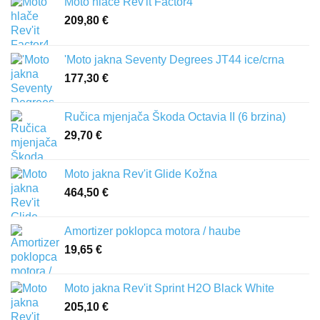
Moto hlače Rev'it Factor4
209,80
€
'Moto jakna Seventy Degrees JT44 ice/crna
177,30
€
Ručica mjenjača Škoda Octavia II (6 brzina)
29,70
€
Moto jakna Rev'it Glide Kožna
464,50
€
Amortizer poklopca motora / haube
19,65
€
Moto jakna Rev'it Sprint H2O Black White
205,10
€