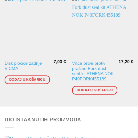
7,03
€
17,20
€
Disk pločice zadnje
Vilice brtve protiv
VICMA
prašine Fork dust
seal kit ATHENA NOK
P40FORK455189
DODAJ U KOŠARICU
DODAJ U KOŠARICU
DIO ISTAKNUTIH PROIZVODA