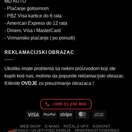
MD AUTO
- Plaćanje gotovinom
- PBZ Visa kartice do 6 rata
- American Express do 12 rata
- Diners, Visa i MasterCard
- Virmansko plaćanje ( po ponudi)
REKLAMACIJSKI OBRAZAC
Ukoliko imate problema sa nekim proizvodom koji ste
kupili kod nas, molimo da popunite reklamacijski obrazac.
Kliknite
OVDJE
za preuzimanje obrazaca !
+385 31 250 800
Visa
PayPal
Stripe
MasterCard
Cash
On
WEB-SHOP
O NAMA
POŠALJI UPIT
KONTAKT
Delivery
PRAVILA I UVJETI POSLOVANJA
PRIVATNOST PODATAKA