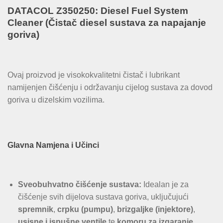
DATACOL Z350250: Diesel Fuel System
Cleaner (Čistač diesel sustava za napajanje
goriva)
Ovaj proizvod je visokokvalitetni čistač i lubrikant
namijenjen čišćenju i održavanju cijelog sustava za dovod
goriva u dizelskim vozilima.
Glavna Namjena i Učinci
Sveobuhvatno čišćenje sustava:
Idealan je za
čišćenje svih dijelova sustava goriva, uključujući
spremnik
,
crpku (pumpu)
,
brizgaljke (injektore)
,
usisne i ispušne ventile
te
komoru za izgaranje
.