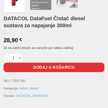
DATACOL DataFuel Čistač diesel
sustava za napajanje 300ml
28,90
€
22 na zalihi (može se naručiti po isteku zaliha)
DATACOL DataFuel Čistač diesel sustava za napajanje 300ml ko
DODAJ U KOŠARICU
SKU:
Z350 250
Kategorija:
Aditivi, dodaci
Oznake:
DATACOL
,
DATAFUEL