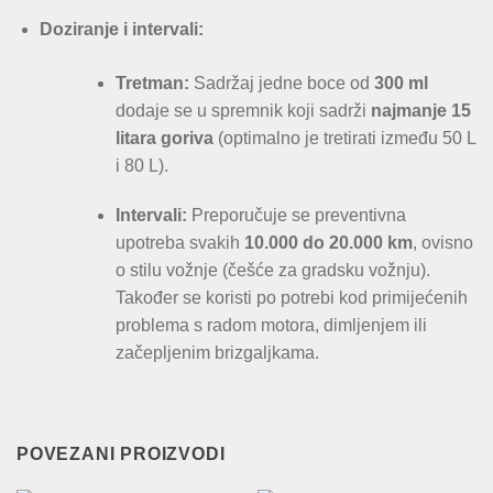
Doziranje i intervali:
Tretman:
Sadržaj jedne boce od
300 ml
dodaje se u spremnik koji sadrži
najmanje 15
litara goriva
(optimalno je tretirati između 50 L
i 80 L).
Intervali:
Preporučuje se preventivna
upotreba svakih
10.000 do 20.000 km
, ovisno
o stilu vožnje (češće za gradsku vožnju).
Također se koristi po potrebi kod primijećenih
problema s radom motora, dimljenjem ili
začepljenim brizgaljkama.
POVEZANI PROIZVODI