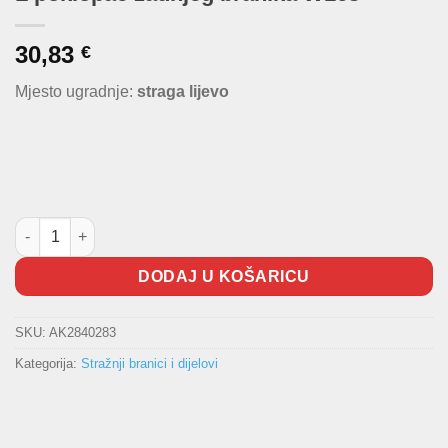
30,83
€
Mjesto ugradnje:
straga lijevo
L poklopac zadnjeg branika W163 količina
DODAJ U KOŠARICU
SKU:
AK2840283
Kategorija:
Stražnji branici i dijelovi