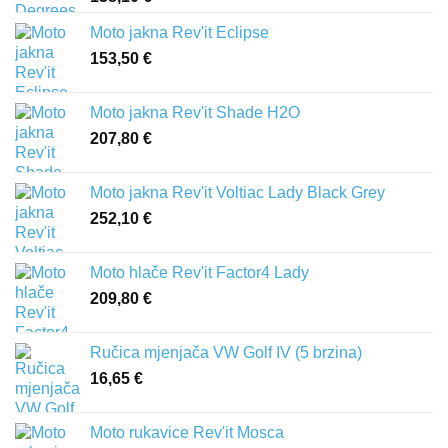
Moto jakna Rev'it Eclipse
153,50
€
Moto jakna Rev'it Shade H2O
207,80
€
Moto jakna Rev'it Voltiac Lady Black Grey
252,10
€
Moto hlače Rev'it Factor4 Lady
209,80
€
Ručica mjenjača VW Golf IV (5 brzina)
16,65
€
Moto rukavice Rev'it Mosca