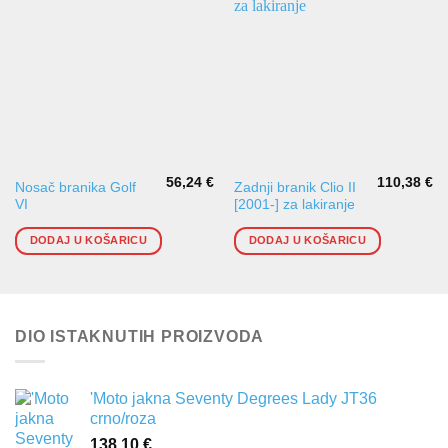
56,24
€
110,38
€
Nosač branika Golf
Zadnji branik Clio II
VI
[2001-] za lakiranje
DODAJ U KOŠARICU
DODAJ U KOŠARICU
DIO ISTAKNUTIH PROIZVODA
'Moto jakna Seventy Degrees Lady JT36
crno/roza
138,10
€