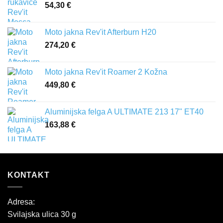
54,30
€
Moto jakna Rev'it Afterburn H20
274,20
€
Moto jakna Rev'it Roamer 2 Kožna
449,80
€
Aluminijska felga A ULTIMATE 213 17" ET40
163,88
€
KONTAKT
Adresa:
Svilajska ulica 30 g