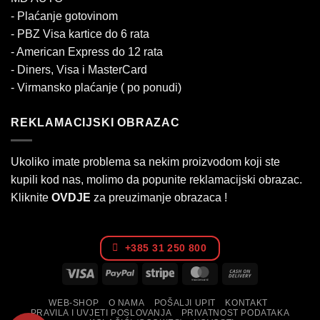
- Plaćanje gotovinom
- PBZ Visa kartice do 6 rata
- American Express do 12 rata
- Diners, Visa i MasterCard
- Virmansko plaćanje ( po ponudi)
REKLAMACIJSKI OBRAZAC
Ukoliko imate problema sa nekim proizvodom koji ste
kupili kod nas, molimo da popunite reklamacijski obrazac.
Kliknite
OVDJE
za preuzimanje obrazaca !
+385 31 250 800
Visa
PayPal
Stripe
MasterCard
Cash
On
WEB-SHOP
O NAMA
POŠALJI UPIT
KONTAKT
Delivery
PRAVILA I UVJETI POSLOVANJA
PRIVATNOST PODATAKA