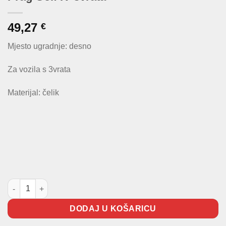
49,27
€
Mjesto ugradnje: desno
Za vozila s 3vrata
Materijal: čelik
Prag Golf IV 3vrata količina
DODAJ U KOŠARICU