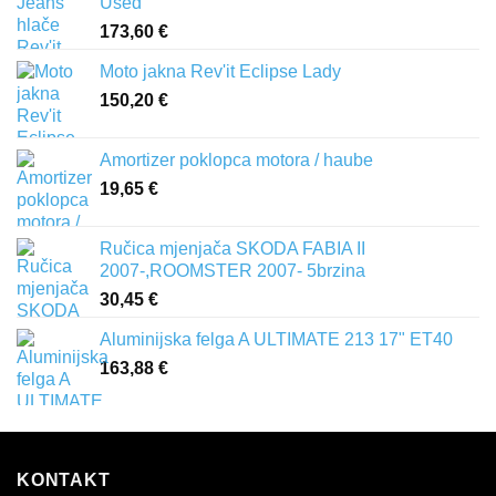
Used
173,60
€
Moto jakna Rev'it Eclipse Lady
150,20
€
Amortizer poklopca motora / haube
19,65
€
Ručica mjenjača SKODA FABIA II
2007-,ROOMSTER 2007- 5brzina
30,45
€
Aluminijska felga A ULTIMATE 213 17" ET40
163,88
€
KONTAKT