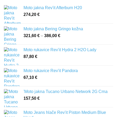
Moto jakna Rev'it Afterburn H20
274,20
€
Moto jakna Bering Gringo kožna
321,60
€
–
386,00
€
Raspon
cijena:
od
Moto rukavice Rev'it Hydra 2 H2O Lady
321,60 €
87,80
€
do
386,00 €
Moto rukavice Rev'it Pandora
67,10
€
'Moto jakna Tucano Urbano Network 2G Crna
157,50
€
Moto Jeans hlače Rev'it Piston Medium Blue