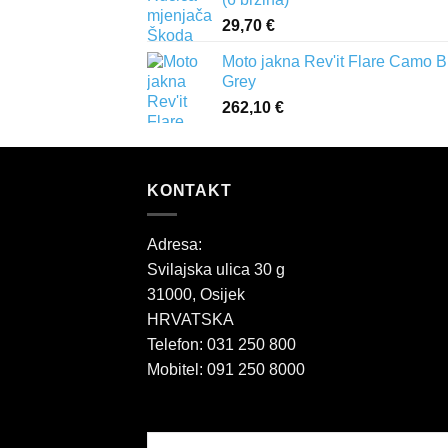
29,70
€
Moto jakna Rev'it Flare Camo B
Grey
262,10
€
KONTAKT
Adresa:
Svilajska ulica 30 g
31000, Osijek
HRVATSKA
Telefon: 031 250 800
Mobitel: 091 250 8000