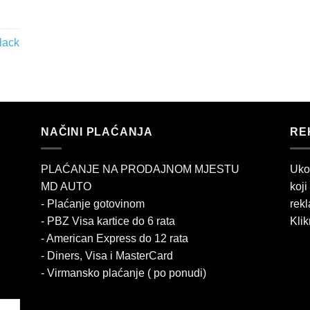
lack
NAČINI PLAĆANJA
RE
PLAĆANJE NA PRODAJNOM MJESTU
Uko
MD AUTO
koji
- Plaćanje gotovinom
rekl
- PBZ Visa kartice do 6 rata
Klik
- American Express do 12 rata
- Diners, Visa i MasterCard
- Virmansko plaćanje ( po ponudi)