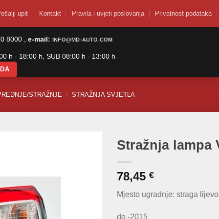
ošalji upit
Kontakt
Pravila i uvjeti poslovanja
Privatnost podataka
50 8000 ,
e-mail:
INFO@MD-AUTO.COM
0 h - 18:00 h, SUB 08:00 h - 13:00 h
ODA
PREDNJE/STRAŽNJE
/
STRAŽNJA SVJETLA
Stražnja lampa
78,45
€
Mjesto ugradnje: straga lijevo
do -2015