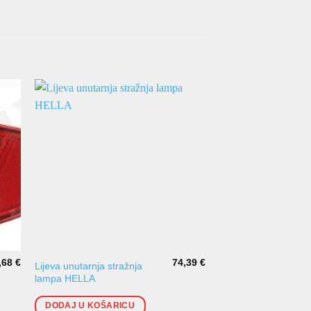
,68
€
74,39
€
Lijeva unutarnja stražnja
Lijeva stražnja lamp
lampa HELLA
DODAJ U KOŠARI
DODAJ U KOŠARICU