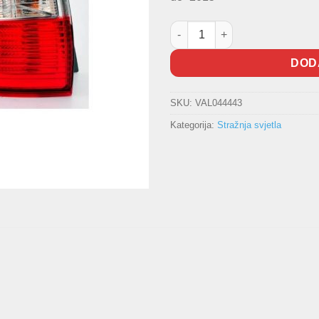
Stražnja lampa VALEO -2015 ko
DOD
SKU:
VAL044443
Kategorija:
Stražnja svjetla