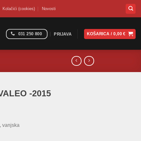
Kolačići (cookies)
Novosti
031 250 800
KOŠARICA /
0,00
€
PRIJAVA
 VALEO -2015
, vanjska