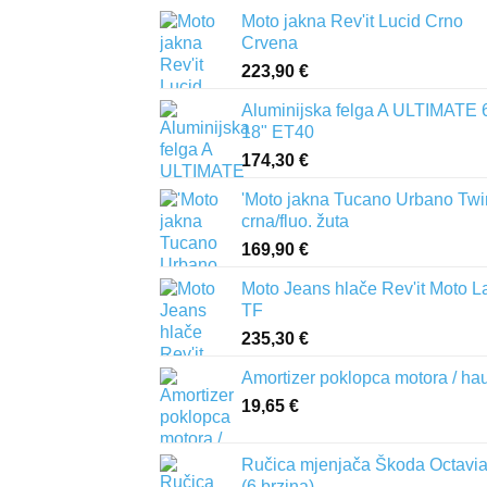
Moto jakna Rev'it Lucid Crno
Crvena
223,90
€
Aluminijska felga A ULTIMATE 
18" ET40
174,30
€
'Moto jakna Tucano Urbano Twi
crna/fluo. žuta
169,90
€
Moto Jeans hlače Rev'it Moto L
TF
235,30
€
Amortizer poklopca motora / ha
19,65
€
Ručica mjenjača Škoda Octavia 
(6 brzina)