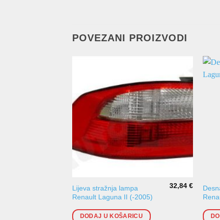
POVEZANI PROIZVODI
32,84
€
Lijeva stražnja lampa
Desna
Renault Laguna II (-2005)
Renau
DODAJ U KOŠARICU
DO