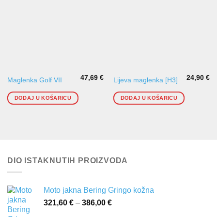
47,69
€
24,90
€
Maglenka Golf VII
Lijeva maglenka [H3]
DODAJ U KOŠARICU
DODAJ U KOŠARICU
DIO ISTAKNUTIH PROIZVODA
Moto jakna Bering Gringo kožna
321,60
€
–
386,00
€
Raspon
cijena: