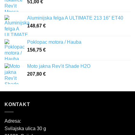
51,00
€
Aluminijska felga A ULTIMATE 213 16″ ET40
148,67
€
Poklopac motora / Hauba
156,75
€
Moto jakna Rev'it Shade H2O
207,80
€
KONTAKT
Adresa:
Svilajska ulica 30 g