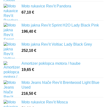
od
Moto rukavice Rev'it Pandora
321,60 €
67,10
€
do
386,00 €
Moto jakna Rev'it Sprint H2O Lady Black Pink
196,40
€
Moto jakna Rev'it Voltiac Lady Black Grey
252,10
€
Amortizer poklopca motora / haube
19,65
€
Moto Jeans hlače Rev'it Brentwood Light Blue
Used
216,50
€
Moto rukavice Rev'it Mosca