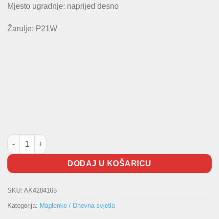
Mjesto ugradnje: naprijed desno
Žarulje: P21W
Dnevno svjetlo Polo količina
DODAJ U KOŠARICU
SKU:
AK4284165
Kategorija:
Maglenke / Dnevna svjetla